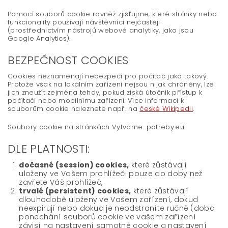
Pomocí souborů cookie rovněž zjišťujme, které stránky nebo
funkcionality používají návštěvníci nejčastěji
(prostřednictvím nástrojů webové analytiky, jako jsou
Google Analytics).
BEZPEČNOST COOKIES
Cookies neznamenají nebezpečí pro počítač jako takový.
Protože však na lokálním zařízení nejsou nijak chráněny, lze
jich zneužít zejména tehdy, pokud získá útočník přístup k
počítači nebo mobilnímu zařízení. Více informací k
souborům cookie naleznete např. na
české Wikipedii
.
Soubory cookie na stránkách Vytvarne-potreby.eu
DLE PLATNOSTI:
dočasné (session) cookies,
které zůstávají
uloženy ve Vašem prohlížeči pouze do doby než
zavřete Váš prohlížeč,
trvalé (persistent) cookies,
které zůstávají
dlouhodobě uloženy ve Vašem zařízení, dokud
neexpirují nebo dokud je neodstraníte ručně (doba
ponechání souborů cookie ve vašem zařízení
závisí na nastavení samotné cookie a nastavení