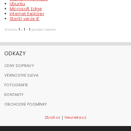
Ubuntu
Microsoft Edge
Internet Explorer
Starší verze IE
1
1
1
Stránka
z
-
položek celkem
ODKAZY
CENY DOPRAVY
VĚRNOSTNÍ SLEVA
FOTOGRAFIE
KONTAKTY
OBCHODNÍ PODMÍNKY
|
Zboží.cz
Heureka.cz