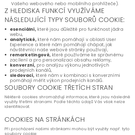
Vašeho webového nebo mobilního prohlížeče).
Z HLEDISKA FUNKCÍ VYUŽÍVÁME
NÁSLEDUJÍCÍ TYPY SOUBORŮ COOKIE:
esenciální,
které jsou důležité pro funkčnost jádra
webu,
analytické,
které nám pomáhají v oblasti User
Experience a které nám pomáhají chápat, jak
návštěvníci naše webové stránky používají,
remarketingové,
které používáme ke správnému
zacílení a pro personalizaci obsahu reklamy,
konverzní,
pro analýzu výkonu jednotlivých
prodejních kanálů,
sledovací,
které nám v kombinaci s konverzními
pomáhají měřit výkon prodejních kanálů.
SOUBORY COOKIE TŘETÍCH STRAN
Některé cookies shromažďují informace, které jsou následně
využity třetími stranami. Podle těchto údajů Vás však nelze
identifikovat.
COOKIES NA STRÁNKÁCH
Při procházení našimi stránkami mohou být využity např. tyto
soubory cookie: