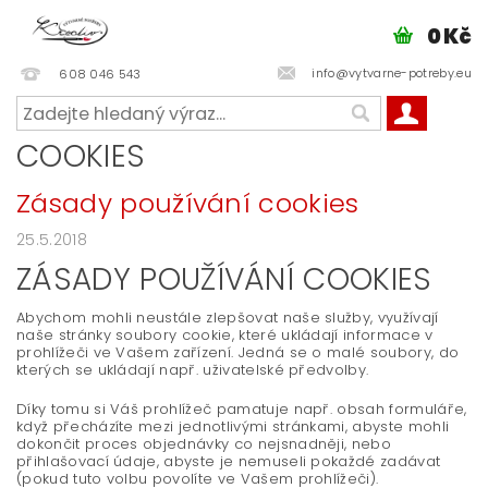
0 Kč
info@vytvarne-potreby.eu
608 046 543
COOKIES
Zásady používání cookies
25.5.2018
ZÁSADY POUŽÍVÁNÍ COOKIES
Abychom mohli neustále zlepšovat naše služby, využívají
naše stránky soubory cookie, které ukládají informace v
prohlížeči ve Vašem zařízení. Jedná se o malé soubory, do
kterých se ukládají např. uživatelské předvolby.
Díky tomu si Váš prohlížeč pamatuje např. obsah formuláře,
když přecházíte mezi jednotlivými stránkami, abyste mohli
dokončit proces objednávky co nejsnadněji, nebo
přihlašovací údaje, abyste je nemuseli pokaždé zadávat
(pokud tuto volbu povolíte ve Vašem prohlížeči).