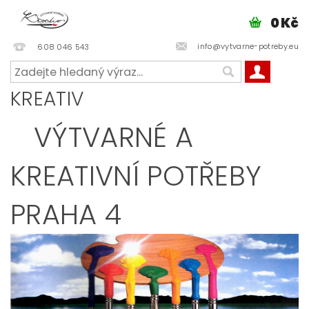
0 Kč
info@vytvarne-potreby.eu
608 046 543
KREATIV
VÝTVARNÉ A
KREATIVNÍ POTŘEBY
PRAHA 4