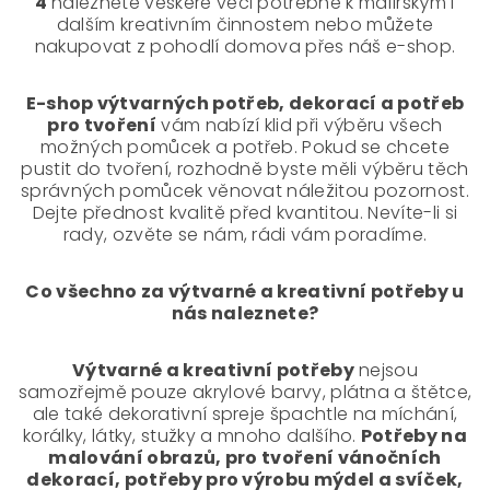
4
naleznete veškeré věci potřebné k malířským i
dalším kreativním činnostem nebo můžete
nakupovat z pohodlí domova přes náš e-shop.
E-shop výtvarných potřeb, dekorací a potřeb
pro tvoření
vám nabízí klid při výběru všech
možných pomůcek a potřeb. Pokud se chcete
pustit do tvoření, rozhodně byste měli výběru těch
správných pomůcek věnovat náležitou pozornost.
Dejte přednost kvalitě před kvantitou. Nevíte-li si
rady, ozvěte se nám, rádi vám poradíme.
Co všechno za výtvarné a kreativní potřeby u
nás naleznete?
Výtvarné a kreativní potřeby
nejsou
samozřejmě pouze akrylové barvy, plátna a štětce,
ale také dekorativní spreje špachtle na míchání,
korálky, látky, stužky a mnoho dalšího.
Potřeby na
malování obrazů, pro tvoření vánočních
dekorací, potřeby pro výrobu mýdel a svíček,