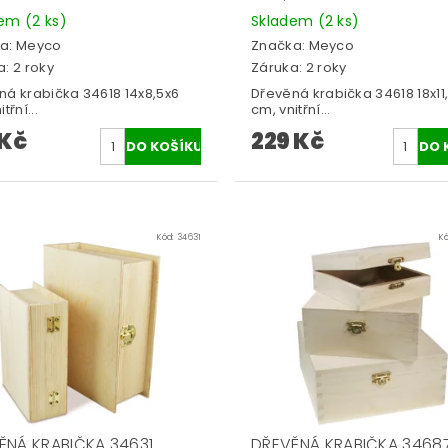
dem
(2 ks)
Skladem
(2 ks)
a:
Meyco
Značka:
Meyco
: 2 roky
Záruka: 2 roky
ná krabička 34618 14x8,5x6
Dřevěná krabička 34618 18x11
třní...
cm, vnitřní...
 Kč
229 Kč
Kód:
34631
K
ĚNÁ KRABIČKA 34631
DŘEVĚNÁ KRABIČKA 3468