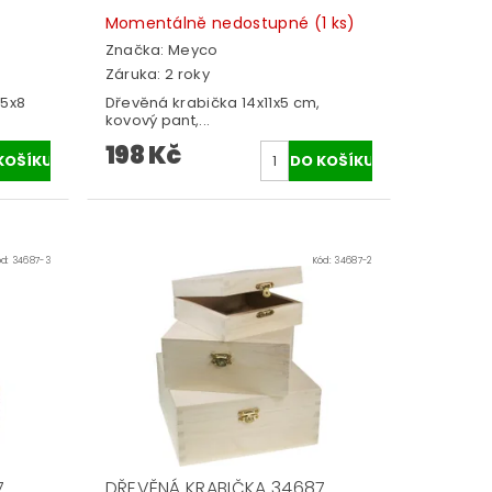
Momentálně nedostupné
(1 ks)
Značka:
Meyco
Záruka: 2 roky
,5x8
Dřevěná krabička 14x11x5 cm,
kovový pant,...
198 Kč
ód:
34687-3
Kód:
34687-2
7
DŘEVĚNÁ KRABIČKA 34687