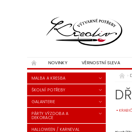
NOVINKY
VĚRNOSTNÍ SLEVA
MALBA A KRESBA
DŘ
ŠKOLNÍ POTŘEBY
GALANTERIE
KRABI
PÁRTY VÝZDOBA A
DEKORACE
HALLOWEEN / KARNEVAL