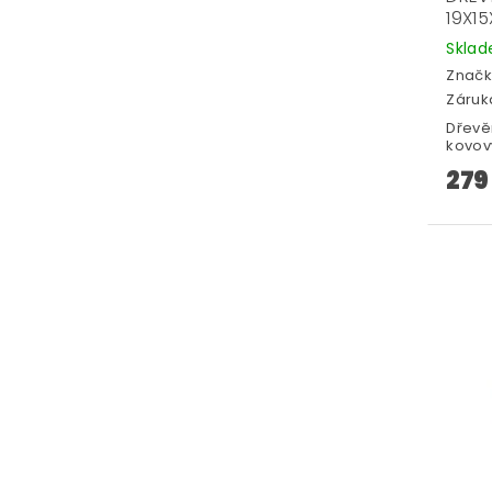
19X1
Skla
Značk
Záruka
Dřevě
kovový
279