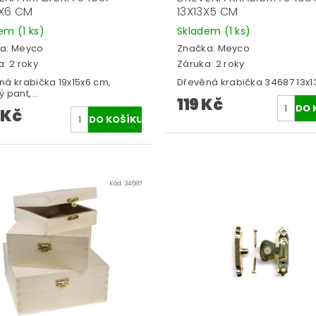
5X6 CM
13X13X5 CM
dem
(1 ks)
Skladem
(1 ks)
a:
Meyco
Značka:
Meyco
: 2 roky
Záruka: 2 roky
ná krabička 19x15x6 cm,
Dřevěná krabička 34687 13x1
 pant,...
119 Kč
 Kč
Kód:
34687