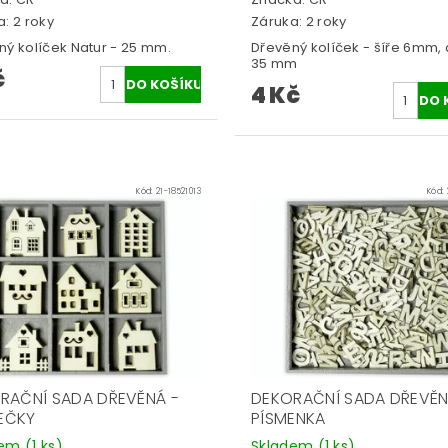
: 2 roky
Záruka: 2 roky
ný kolíček Natur - 25 mm.
Dřevěný kolíček - šíře 6mm,
35 mm
č
4 Kč
Kód:
21-18521013
Kód:
RAČNÍ SADA DŘEVĚNÁ -
DEKORAČNÍ SADA DŘEVĚN
EČKY
PÍSMENKA
dem
(1 ks)
Skladem
(1 ks)