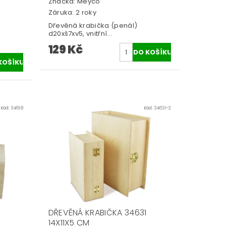
Značka:
Meyco
Záruka: 2 roky
Dřevěná krabička (penál)
d20xš7xv5, vnitřní...
129 Kč
Kód:
34618
Kód:
34631-2
DŘEVĚNÁ KRABIČKA 34631
14X11X5 CM