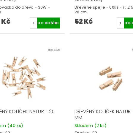
ovačka do dřeva - 30W -
Dřevěné špejle - 60ks - r : 2
.
20 cm.
 Kč
52 Kč
Kód:
3496
ĚNÝ KOLÍČEK NATUR - 25
DŘEVĚNÝ KOLÍČEK NATUR 
MM
dem
(40 ks)
Skladem
(2 ks)
a:
ČR
Značka:
ČR