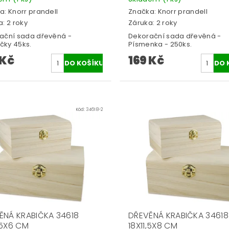
a:
Knorr prandell
Značka:
Knorr prandell
: 2 roky
Záruka: 2 roky
ační sada dřevěná -
Dekorační sada dřevěná -
ky 45ks.
Písmenka - 250ks.
 Kč
169 Kč
Kód:
34618-2
ĚNÁ KRABIČKA 34618
DŘEVĚNÁ KRABIČKA 34618
,5X6 CM
18X11,5X8 CM