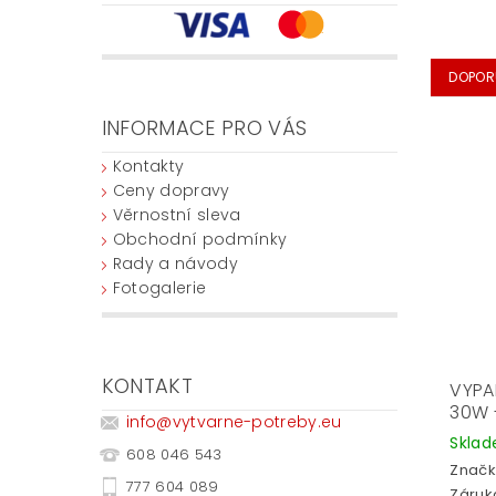
DOPOR
INFORMACE PRO VÁS
Kontakty
Ceny dopravy
Věrnostní sleva
Obchodní podmínky
Rady a návody
Fotogalerie
KONTAKT
VYPA
30W 
info
@
vytvarne-potreby.eu
Skla
608 046 543
Značk
777 604 089
Záruka