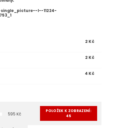
 hmoty.
2 Kč
2 Kč
4 Kč
POLOŽEK K ZOBRAZENÍ:
595
Kč
45