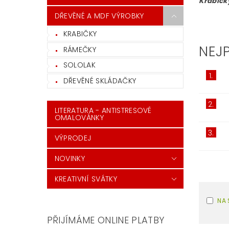
Krabičky
DŘEVĚNÉ A MDF VÝROBKY
KRABIČKY
NEJ
RÁMEČKY
SOLOLAK
1.
DŘEVĚNÉ SKLÁDAČKY
2.
LITERATURA - ANTISTRESOVÉ
OMALOVÁNKY
3.
VÝPRODEJ
NOVINKY
KREATIVNÍ SVÁTKY
NA 
PŘIJÍMÁME ONLINE PLATBY