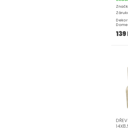
Značk
Záruka
Dekor
Domeč
139
DŘEV
14X8