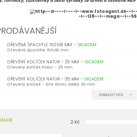
, rámečky, tužkovníky a další výrobky ze dřeva a lisované MDF
PRODÁVANĚJŠÍ
DŘEVĚNÁ ŠPACHTLE 150X18 MM
–
SKLADEM
Dřevěná špachtle 150x18 mm.
DŘEVĚNÝ KOLÍČEK NATUR - 25 MM
–
SKLADEM
Dřevěný kolíček Natur - 25 mm.
DŘEVĚNÝ KOLÍČEK NATUR - 35 MM
–
SKLADEM
Dřevěný kolíček - šíře 6mm, délka 35 mm
ZOBRAZIT VÍCE
SKLADĚ
2
Kč