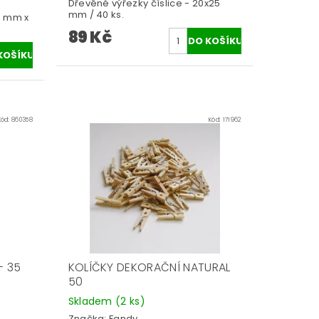
Dřevěné výřezky číslice - 20x25
mm / 40 ks.
,5 mm x
89 Kč
Kód:
860358
Kód:
171962
- 35
KOLÍČKY DEKORAČNÍ NATURAL
50
Skladem
(2 ks)
Značka:
Fandy