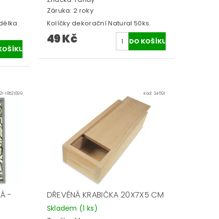
Záruka: 2 roky
 délka
Kolíčky dekorační Natural 50ks.
49 Kč
21-18521099
Kód:
34691
Á -
DŘEVĚNÁ KRABIČKA 20X7X5 CM
Skladem
(1 ks)