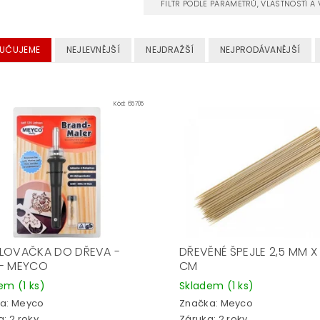
FILTR PODLE PARAMETRŮ, VLASTNOSTÍ 
UČUJEME
NEJLEVNĚJŠÍ
NEJDRAŽŠÍ
NEJPRODÁVANĚJŠÍ
Kód:
65705
LOVAČKA DO DŘEVA -
DŘEVĚNÉ ŠPEJLE 2,5 MM X
- MEYCO
CM
dem
(1 ks)
Skladem
(1 ks)
a:
Meyco
Značka:
Meyco
: 2 roky
Záruka: 2 roky