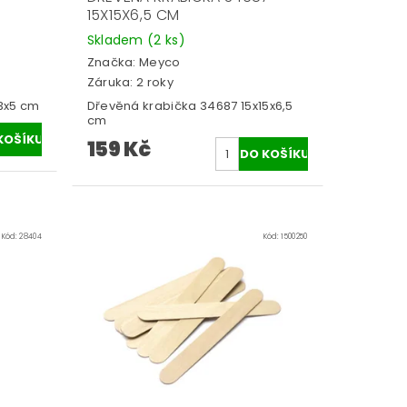
15X15X6,5 CM
Skladem
(2 ks)
Značka:
Meyco
Záruka: 2 roky
3x5 cm
Dřevěná krabička 34687 15x15x6,5
cm
159 Kč
Kód:
28404
Kód:
1500250