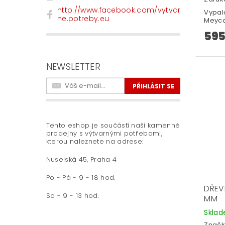
http://www.facebook.com/vytvar
Vypal
ne.potreby.eu
Meyco
595
NEWSLETTER
Tento eshop je součástí naší kamenné
prodejny s výtvarnými potřebami,
kterou naleznete na adrese:
Nuselská 45, Praha 4
Po - Pá - 9 - 18 hod.
DŘEV
So - 9 - 13 hod.
MM
Skla
Značk