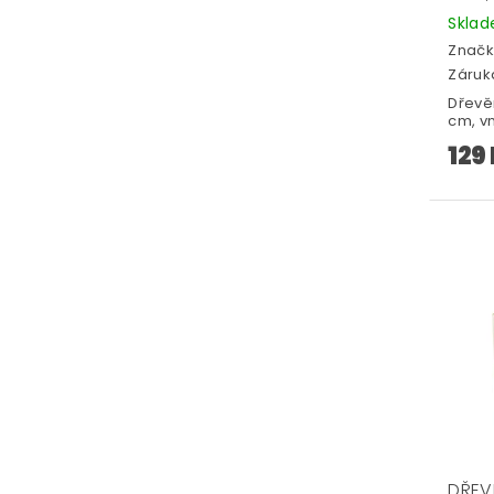
Skla
Značk
Záruka
Dřevě
cm, vni
129
DŘEV