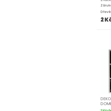
Záruka
Dřevě
2 K
DEKO
DOM
Skla