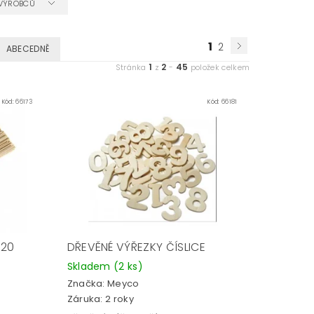
A VÝROBCŮ
1
2
ABECEDNĚ
1
2
45
Stránka
z
-
položek celkem
Kód:
66173
Kód:
66181
 20
DŘEVĚNÉ VÝŘEZKY ČÍSLICE
Skladem
(2 ks)
Značka:
Meyco
Záruka: 2 roky