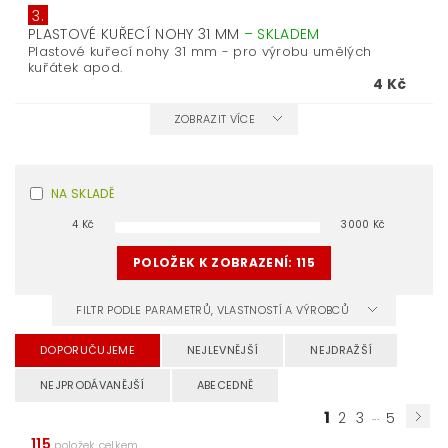
3.
PLASTOVÉ KUŘECÍ NOHY 31 MM
–
SKLADEM
Plastové kuřecí nohy 31 mm - pro výrobu umělých
kuřátek apod.
4 Kč
ZOBRAZIT VÍCE
NA SKLADĚ
4
Kč
3000
Kč
POLOŽEK K ZOBRAZENÍ:
115
FILTR PODLE PARAMETRŮ, VLASTNOSTÍ A VÝROBCŮ
DOPORUČUJEME
NEJLEVNĚJŠÍ
NEJDRAŽŠÍ
NEJPRODÁVANĚJŠÍ
ABECEDNĚ
1
...
2
3
5
115
položek celkem