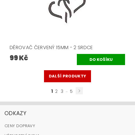
DĚROVAČ ČERVENÝ 15MM - 2 SRDCE
99 Kč
DALŠÍ PRODUKTY
1
...
2
3
5
ODKAZY
CENY DOPRAVY