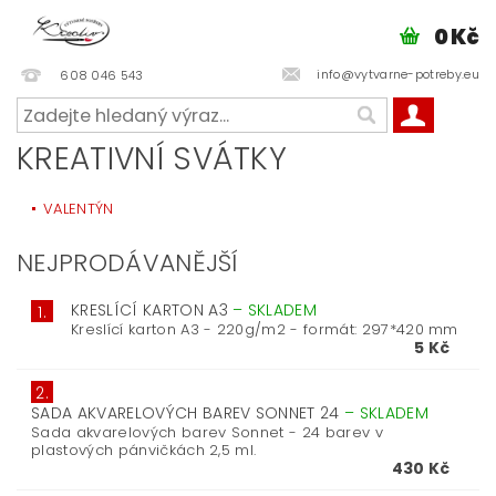
0 Kč
info@vytvarne-potreby.eu
608 046 543
KREATIVNÍ SVÁTKY
VALENTÝN
NEJPRODÁVANĚJŠÍ
KRESLÍCÍ KARTON A3
–
SKLADEM
1.
Kreslící karton A3 - 220g/m2 - formát: 297*420 mm
5 Kč
2.
SADA AKVARELOVÝCH BAREV SONNET 24
–
SKLADEM
Sada akvarelových barev Sonnet - 24 barev v
plastových pánvičkách 2,5 ml.
430 Kč