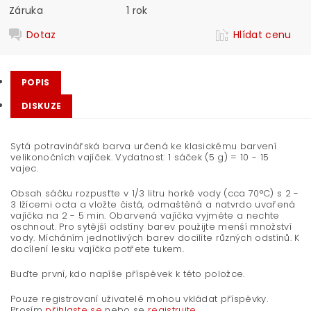
Záruka
1 rok
Dotaz
Hlídat cenu
POPIS
DISKUZE
Sytá potravinářská barva určená ke klasickému barvení
velikonočních vajíček. Vydatnost: 1 sáček (5 g) = 10 - 15
vajec.
Obsah sáčku rozpusťte v 1/3 litru horké vody (cca 70°C) s 2 -
3 lžícemi octa a vložte čistá, odmaštěná a natvrdo uvařená
vajíčka na 2 - 5 min. Obarvená vajíčka vyjměte a nechte
oschnout. Pro sytější odstíny barev použijte menší množství
vody. Mícháním jednotlivých barev docílíte různých odstínů. K
docílení lesku vajíčka potřete tukem.
Buďte první, kdo napíše příspěvek k této položce.
Pouze registrovaní uživatelé mohou vkládat příspěvky.
Prosím
přihlaste se
nebo se
registrujte
.