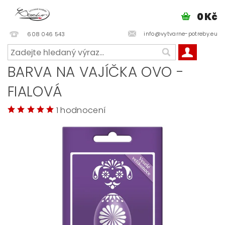
0 Kč
info@vytvarne-potreby.eu
608 046 543
BARVA NA VAJÍČKA OVO -
FIALOVÁ
1 hodnocení