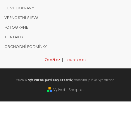
CENY DOPRAVY
VĚRNOSTNÍ SLEVA
FOTOGRAFIE
KONTAKTY
OBCHODNÍ PODMÍNKY
|
Zboží.cz
Heureka.cz
2026 ©
Výtvarné potřeby Kreativ
, všechna práva vyhrazena
Vytvořil Shoptet