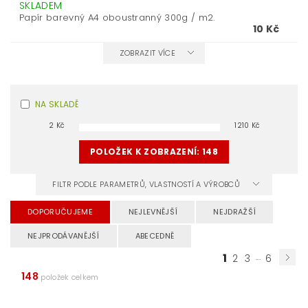
SKLADEM
Papír barevný A4 oboustranný 300g / m2.
10 Kč
ZOBRAZIT VÍCE
NA SKLADĚ
2
Kč
1210
Kč
POLOŽEK K ZOBRAZENÍ:
148
FILTR PODLE PARAMETRŮ, VLASTNOSTÍ A VÝROBCŮ
DOPORUČUJEME
NEJLEVNĚJŠÍ
NEJDRAŽŠÍ
NEJPRODÁVANĚJŠÍ
ABECEDNĚ
1
...
2
3
6
148
položek celkem