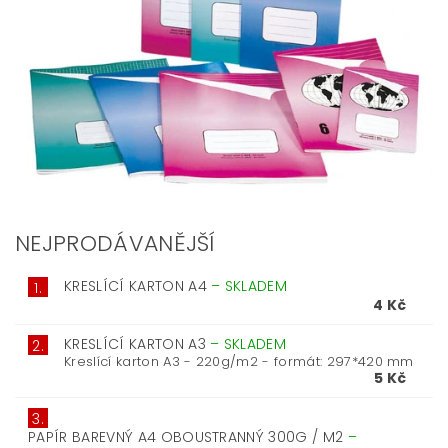
NEJPRODÁVANĚJŠÍ
KRESLÍCÍ KARTON A4
–
SKLADEM
1.
4 Kč
KRESLÍCÍ KARTON A3
–
SKLADEM
2.
Kreslící karton A3 - 220g/m2 - formát: 297*420 mm
5 Kč
3.
PAPÍR BAREVNÝ A4 OBOUSTRANNÝ 300G / M2
–