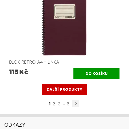
BLOK RETRO A4 - LINKA
115 Kč
DALŠÍ PRODUKTY
1
...
2
3
6
ODKAZY