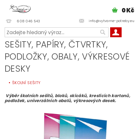
0 Kč
info@vytvarne-potreby.eu
608 046 543
SEŠITY, PAPÍRY, ČTVRTKY,
PODLOŽKY, OBALY, VÝKRESOVÉ
DESKY
ŠKOLNÍ SEŠITY
Výběr školních sešitů, bloků, skicáků, kreslicích kartonů,
podložek, univerzálních obalů, výkresových desek.