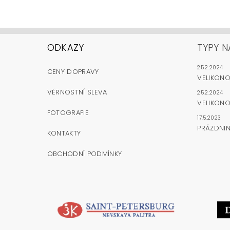
ODKAZY
TYPY N
25.2.2024
CENY DOPRAVY
VELIKON
VĚRNOSTNÍ SLEVA
25.2.2024
VELIKONO
FOTOGRAFIE
17.5.2023
PRÁZDNI
KONTAKTY
OBCHODNÍ PODMÍNKY