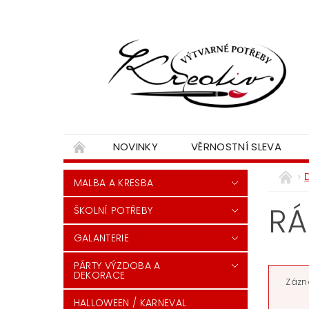
NOVINKY
VĚRNOSTNÍ SLEVA
MALBA A KRESBA
RÁ
ŠKOLNÍ POTŘEBY
GALANTERIE
PÁRTY VÝZDOBA A
DEKORACE
Zázn
HALLOWEEN / KARNEVAL