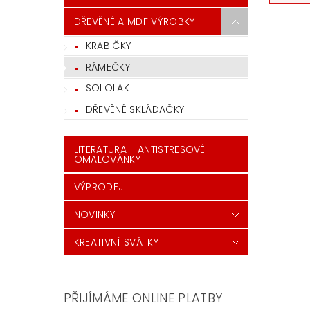
DŘEVĚNÉ A MDF VÝROBKY
KRABIČKY
RÁMEČKY
SOLOLAK
DŘEVĚNÉ SKLÁDAČKY
LITERATURA - ANTISTRESOVÉ
OMALOVÁNKY
VÝPRODEJ
NOVINKY
KREATIVNÍ SVÁTKY
PŘIJÍMÁME ONLINE PLATBY