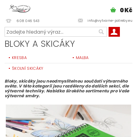
0 Kč
info@vytvarne-potreby.eu
608 046 543
BLOKY A SKICÁKY
KRESBA
MALBA
ŠKOLNÍ SKICÁKY
Bloky, skicáky jsou neodmyslitelnou součástí výtvarného
světa. V této kategorii jsou rozděleny do dalších sekcí, dle
výtvarné techniky. Nabídka širokého sortimentu pro Vaše
výtvarné směry.