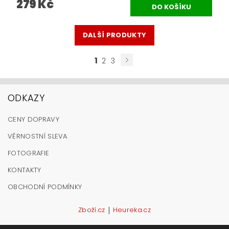
279 Kč
DALŠÍ PRODUKTY
1
2
3
ODKAZY
CENY DOPRAVY
VĚRNOSTNÍ SLEVA
FOTOGRAFIE
KONTAKTY
OBCHODNÍ PODMÍNKY
|
Zboží.cz
Heureka.cz