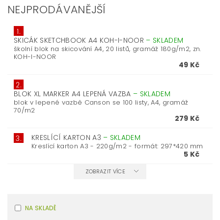
NEJPRODÁVANĚJŠÍ
1.
SKICÁK SKETCHBOOK A4 KOH-I-NOOR
–
SKLADEM
školní blok na skicování A4, 20 listů, gramáž 180g/m2, zn.
KOH-I-NOOR
49 Kč
2.
BLOK XL MARKER A4 LEPENÁ VAZBA
–
SKLADEM
blok v lepené vazbě Canson se 100 listy, A4, gramáž
70/m2
279 Kč
KRESLÍCÍ KARTON A3
–
SKLADEM
3.
Kreslící karton A3 - 220g/m2 - formát: 297*420 mm
5 Kč
ZOBRAZIT VÍCE
NA SKLADĚ