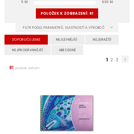
5
Kč
690
Kč
POLOŽEK K ZOBRAZENÍ:
81
FILTR PODLE PARAMETRŮ, VLASTNOSTÍ A VÝROBCŮ
DOPORUČUJEME
NEJLEVNĚJŠÍ
NEJDRAŽŠÍ
NEJPRODÁVANĚJŠÍ
ABECEDNĚ
1
2
3
81
položek celkem