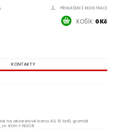
|
u
PŘIHLÁŠENÍ
REGISTRACE
KOŠÍK:
0 Kč
KONTAKTY
blok na akvarelové barvy A3, 10 listů, gramáž
 zn. KOH-I-NOOR