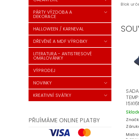
Blok urč
PÁRTY VÝZDOBA A
DEKORACE
SOU
HALLOWEEN / KARNEVAL
DŘEVĚNÉ A MDF VÝROBKY
LITERATURA - ANTISTRESOVÉ
OMALOVÁNKY
VÝPRODEJ
NOVINKY
SADA
KREATIVNÍ SVÁTKY
TEMP
15X1
Skla
PŘIJÍMÁME ONLINE PLATBY
Značk
Záruka
Mistr