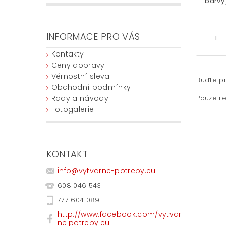
barvy 
INFORMACE PRO VÁS
Kontakty
Ceny dopravy
Věrnostní sleva
Buďte pr
Obchodní podmínky
Rady a návody
Pouze re
Fotogalerie
KONTAKT
info
@
vytvarne-potreby.eu
608 046 543
777 604 089
http://www.facebook.com/vytvar
ne.potreby.eu