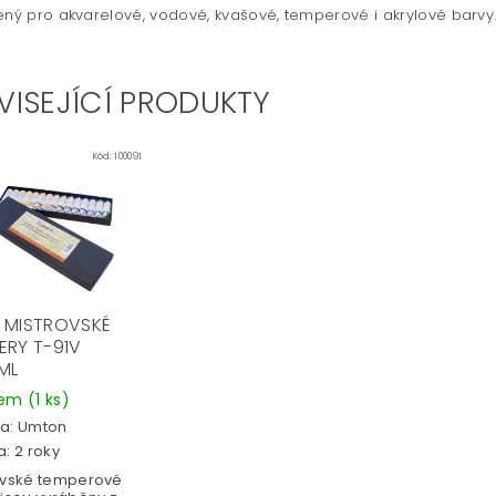
ený pro akvarelové, vodové, kvašové, temperové i akrylové barvy
VISEJÍCÍ PRODUKTY
Kód:
100091
 MISTROVSKÉ
ERY T-91V
6ML
dem
(1 ks)
a:
Umton
: 2 roky
ovské temperové