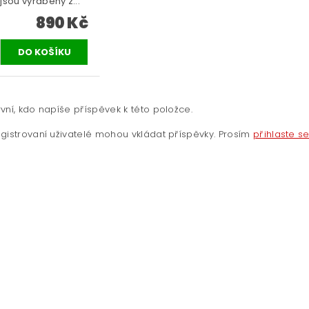
jsou vyráběny z...
890 Kč
vní, kdo napíše příspěvek k této položce.
gistrovaní uživatelé mohou vkládat příspěvky. Prosím
přihlaste s