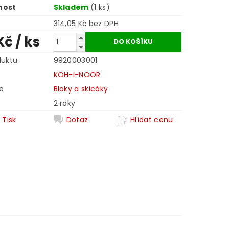
nost
Skladem
(1 ks)
314,05 Kč bez DPH
Kč
/ ks
duktu
9920003001
KOH-I-NOOR
e
Bloky a skicáky
2 roky
Tisk
Dotaz
Hlídat cenu