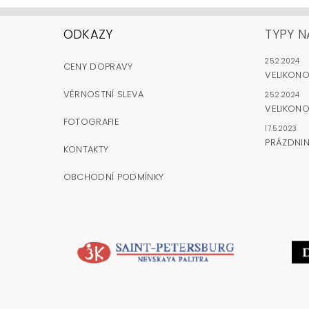
ODKAZY
TYPY N
25.2.2024
CENY DOPRAVY
VELIKON
VĚRNOSTNÍ SLEVA
25.2.2024
VELIKONO
FOTOGRAFIE
17.5.2023
PRÁZDNI
KONTAKTY
OBCHODNÍ PODMÍNKY