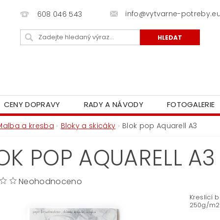
info@vytvarne-potreby.e
608 046 543
CENY DOPRAVY
RADY A NÁVODY
FOTOGALERIE
Malba a kresba
Bloky a skicáky
Blok pop Aquarell A3
OK POP AQUARELL A3
Neohodnoceno
Kreslící 
250g/m2,