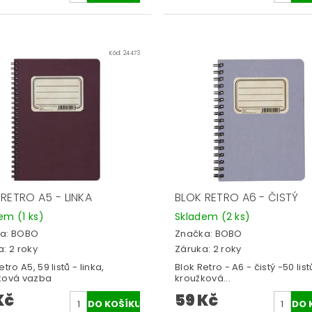
Kód:
24473
RETRO A5 - LINKA
BLOK RETRO A6 - ČISTÝ
dem
(1 ks)
Skladem
(2 ks)
a:
BOBO
Značka:
BOBO
: 2 roky
Záruka: 2 roky
etro A5, 59 listů - linka,
Blok Retro - A6 - čistý -50 list
ková vazba
kroužková...
Kč
59 Kč