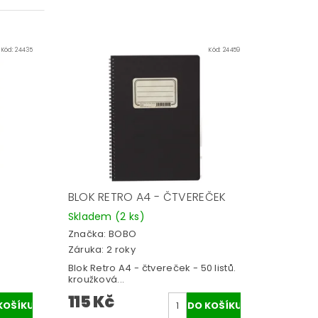
Kód:
24435
Kód:
24459
BLOK RETRO A4 - ČTVEREČEK
Skladem
(2 ks)
Značka:
BOBO
Záruka: 2 roky
Blok Retro A4 - čtvereček - 50 listů.
kroužková...
115 Kč