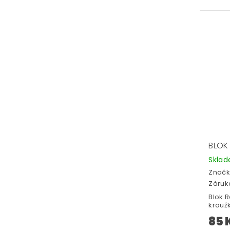
BLOK 
Skla
Značk
Záruka
Blok R
krouž
85 