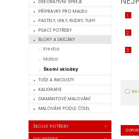
NEJ
DEKORATIVNÍ SPREJE
PŘÍPRAVKY PRO MALBU
1.
PASTELY, UHLY, RUDKY, TUHY
PSACÍ POTŘEBY
2.
BLOKY A SKICÁKY
Kresba
3.
Malba
Školní skicáky
TUŠE A INKOUSTY
KALIGRAFIE
NA 
DIAMANTOVÉ MALOVÁNÍ
MALOVÁNÍ PODLE ČÍSEL
ŠKOLNÍ POTŘEBY
DOPOR
GALANTERIE