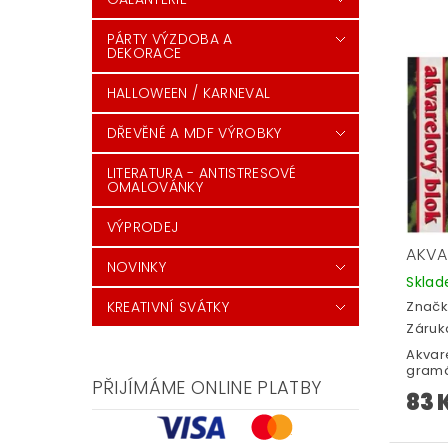
PÁRTY VÝZDOBA A
DEKORACE
HALLOWEEN / KARNEVAL
DŘEVĚNÉ A MDF VÝROBKY
LITERATURA - ANTISTRESOVÉ
OMALOVÁNKY
VÝPRODEJ
AKVA
NOVINKY
Skla
KREATIVNÍ SVÁTKY
Značk
Záruka
Akvare
gramá
PŘIJÍMÁME ONLINE PLATBY
83 