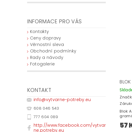
INFORMACE PRO VÁS
Kontakty
Ceny dopravy
Věrnostní sleva
Obchodní podmínky
Rady a návody
Fotogalerie
BLOK
KONTAKT
Skla
Značk
info
@
vytvarne-potreby.eu
Záruka
608 046 543
Blok A
gramá
777 604 089
57 
http://www.facebook.com/vytvar
ne.potreby.eu