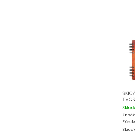
SKIC
TVOŘ
Skla
Značk
Záruka
Skicák