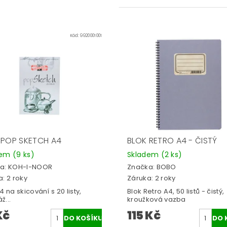
Kód:
9920001001
 POP SKETCH A4
BLOK RETRO A4 - ČISTÝ
dem
(9 ks)
Skladem
(2 ks)
a:
KOH-I-NOOR
Značka:
BOBO
: 2 roky
Záruka: 2 roky
4 na skicování s 20 listy,
Blok Retro A4, 50 listů - čistý,
ž...
kroužková vazba
Kč
115 Kč