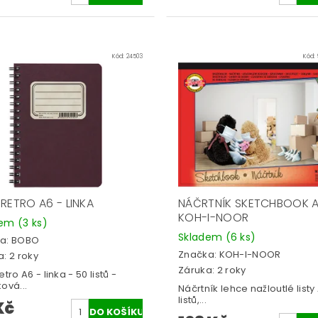
Kód:
24503
Kód:
RETRO A6 - LINKA
NÁČRTNÍK SKETCHBOOK 
KOH-I-NOOR
dem
(3 ks)
Skladem
(6 ks)
a:
BOBO
Značka:
KOH-I-NOOR
: 2 roky
Záruka: 2 roky
etro A6 - linka - 50 listů -
ová...
Náčrtník lehce nažloutlé listy
listů,...
Kč