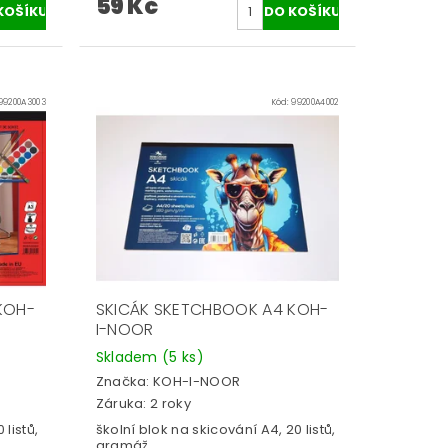
59 Kč
99200A3003
Kód:
99200A4002
KOH-
SKICÁK SKETCHBOOK A4 KOH-
I-NOOR
Skladem
(5 ks)
Značka:
KOH-I-NOOR
Záruka: 2 roky
školní blok na skicování A4, 20 listů,
gramáž...