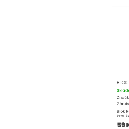
BLOK 
Skla
Značk
Záruka
Blok R
kroužk
59 