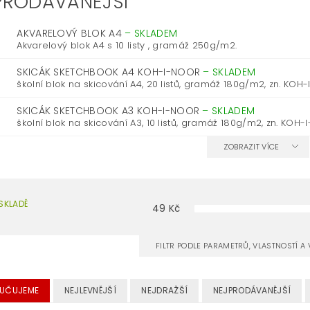
PRODÁVANĚJŠÍ
AKVARELOVÝ BLOK A4
–
SKLADEM
Akvarelový blok A4 s 10 listy , gramáž 250g/m2.
SKICÁK SKETCHBOOK A4 KOH-I-NOOR
–
SKLADEM
školní blok na skicování A4, 20 listů, gramáž 180g/m2, zn. KO
SKICÁK SKETCHBOOK A3 KOH-I-NOOR
–
SKLADEM
školní blok na skicování A3, 10 listů, gramáž 180g/m2, zn. KOH
ZOBRAZIT VÍCE
SKLADĚ
49
Kč
FILTR PODLE PARAMETRŮ, VLASTNOSTÍ 
UČUJEME
NEJLEVNĚJŠÍ
NEJDRAŽŠÍ
NEJPRODÁVANĚJŠÍ