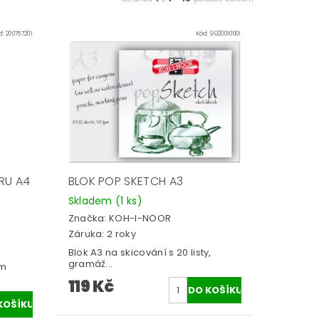
d:
200757201
Kód:
9920010001
RU A4
BLOK POP SKETCH A3
Skladem
(1 ks)
Značka:
KOH-I-NOOR
Záruka: 2 roky
Blok A3 na skicování s 20 listy,
gramáž...
ím
119 Kč