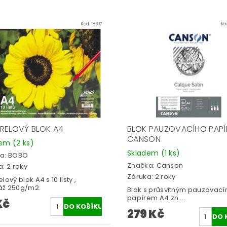
Kód:
18007
Kó
RELOVÝ BLOK A4
BLOK PAUZOVACÍHO PAPÍ
CANSON
dem
(2 ks)
Skladem
(1 ks)
a:
BOBO
Značka:
Canson
: 2 roky
Záruka: 2 roky
lový blok A4 s 10 listy ,
ž 250g/m2.
Blok s průsvitným pauzovac
papírem A4 zn....
Kč
279 Kč