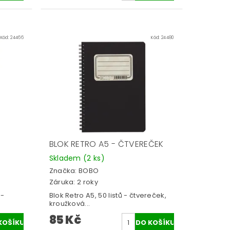
Kód:
24466
Kód:
24480
BLOK RETRO A5 - ČTVEREČEK
Skladem
(2 ks)
Značka:
BOBO
Záruka: 2 roky
 -
Blok Retro A5, 50 listů - čtvereček,
kroužková...
85 Kč