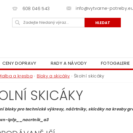
info@vytvarne-potreby.e
608 046 543
CENY DOPRAVY
RADY A NÁVODY
FOTOGALERIE
Malba a kresba
Bloky a skicáky
Školní skicáky
OLNÍ SKICÁKY
í bloky pro technické výkresy, náčrtníky, skicáky na kresby gr