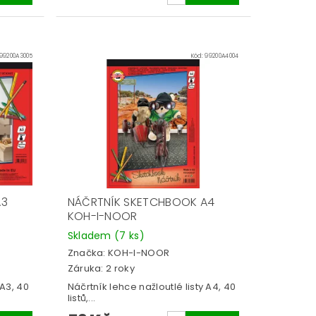
99200A3005
Kód:
99200A4004
A3
NÁČRTNÍK SKETCHBOOK A4
KOH-I-NOOR
Skladem
(7 ks)
Značka:
KOH-I-NOOR
Záruka: 2 roky
 A3, 40
Náčrtník lehce nažloutlé listy A4, 40
listů,...