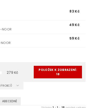
83 Kč
49 Kč
H-I-NOOR
59 Kč
-I-NOOR
POLOŽEK K ZOBRAZENÍ:
279
Kč
18
A VÝROBCŮ
ABECEDNĚ
1
1
18
Stránka
z
-
položek celkem