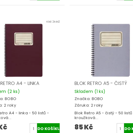
Kód:
24442
RETRO A4 - LINKA
BLOK RETRO A5 - ČISTÝ
dem
(2 ks)
Skladem
(1 ks)
a:
BOBO
Značka:
BOBO
: 2 roky
Záruka: 2 roky
etro A4 - linka - 50 listů -
Blok Retro A5 - čistý - 50 listů
ová...
kroužková...
 Kč
85 Kč