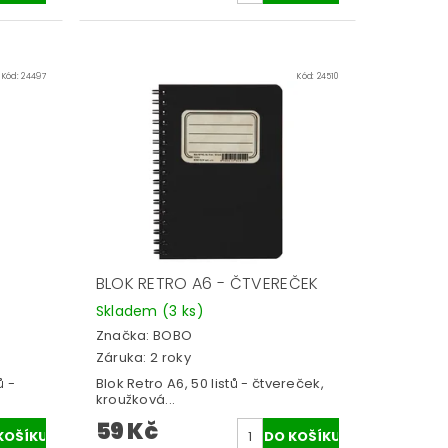
Kód:
24497
Kód:
24510
BLOK RETRO A6 - ČTVEREČEK
Skladem
(3 ks)
Značka:
BOBO
Záruka: 2 roky
ů -
Blok Retro A6, 50 listů - čtvereček,
kroužková...
59 Kč