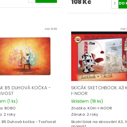
108 Kč
Kód:
25302
Kód:
ÁK B5 DUHOVÁ KOČKA -
SKICÁK SKETCHBOOK A3 
IVOST
I-NOOR
dem
(1 ks)
Skladem
(18 ks)
a:
BOBO
Značka:
KOH-I-NOOR
: 2 roky
Záruka: 2 roky
 B5 Duhová kočka - Tvořivost.
školní blok na skicování A3, 10 listů,
gramáž...