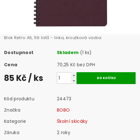
Blok Retro A5, 59 listů - linka, kroužková vazba
Dostupnost
Skladem
(1 ks)
Cena
70,25 Kč bez DPH
85 Kč
/ ks
Kód produktu
24473
Značka
BOBO
Kategorie
Školní skicáky
Záruka
2 roky