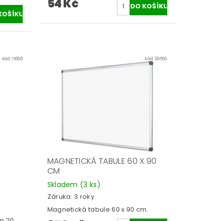
54 Kč
Kód:
15008
Kód:
29659
MAGNETICKÁ TABULE 60 X 90
CM
Skladem
(3 ks)
Záruka: 3 roky
Magnetická tabule 60 x 90 cm.
m 20