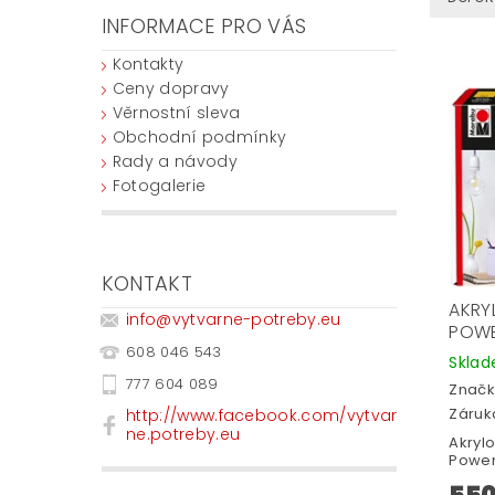
INFORMACE PRO VÁS
Kontakty
Ceny dopravy
Věrnostní sleva
Obchodní podmínky
Rady a návody
Fotogalerie
KONTAKT
AKRY
info
@
vytvarne-potreby.eu
POW
608 046 543
Skla
777 604 089
Značk
Záruka
http://www.facebook.com/vytvar
ne.potreby.eu
Akryl
Power