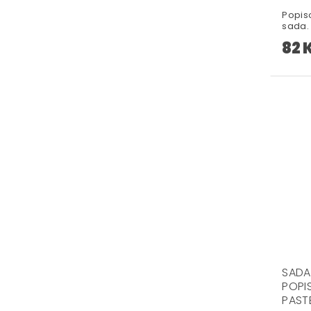
Popis
sada.
82 
SADA
POPI
PAST