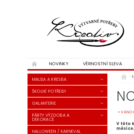
NOVINKY
VĚRNOSTNÍ SLEVA
MALBA A KRESBA
NO
ŠKOLNÍ POTŘEBY
GALANTERIE
VÁNO
PÁRTY VÝZDOBA A
DEKORACE
V této 
měsíce
HALLOWEEN / KARNEVAL