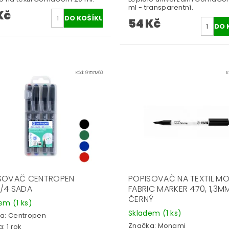
ml - transparentní.
Kč
54 Kč
Kód:
9757M60
SOVAČ CENTROPEN
POPISOVAČ NA TEXTIL M
/4 SADA
FABRIC MARKER 470, 1,3M
ČERNÝ
dem
(1 ks)
Skladem
(1 ks)
a:
Centropen
Značka:
Monami
: 1 rok