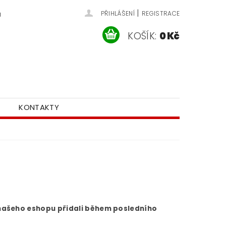
|
u
PŘIHLÁŠENÍ
REGISTRACE
KOŠÍK:
0 Kč
KONTAKTY
o našeho eshopu přidali během posledního