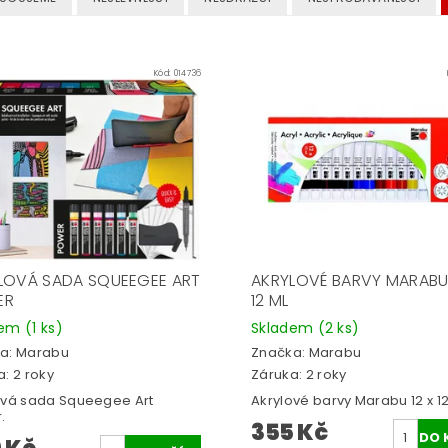
Kód:
014736
LOVÁ SADA SQUEEGEE ART
AKRYLOVÉ BARVY MARABU 
ER
12 ML
dem
(1 ks)
Skladem
(2 ks)
a:
Marabu
Značka:
Marabu
: 2 roky
Záruka: 2 roky
ová sada Squeegee Art
Akrylové barvy Marabu 12 x 12
.
355 Kč