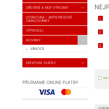
NEJ
DŘEVĚNÉ A MDF VÝROBKY
LITERATURA - ANTISTRESOVÉ
1.
OMALOVÁNKY
VÝPRODEJ
2.
NOVINKY
3.
VÁNOCE
KREATIVNÍ SVÁTKY
NA 
PŘIJÍMÁME ONLINE PLATBY
DOPOR