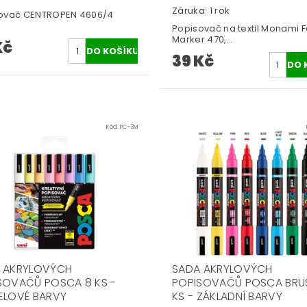
Záruka: 1 rok
ovač CENTROPEN 4606/4
Popisovač na textil Monami F
Marker 470,...
Kč
39 Kč
Kód:
PC-3M
 AKRYLOVÝCH
SADA AKRYLOVÝCH
SOVAČŮ POSCA 8 KS -
POPISOVAČŮ POSCA BRU
ELOVÉ BARVY
KS - ZÁKLADNÍ BARVY