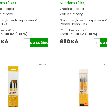
dem
(3 ks)
Skladem
(3 ks)
a:
Posca
Značka:
Posca
: 2 roky
Záruka: 2 roky
akrylových popisovačů
Sada akrylových popisovač
8 ks -...
Posca Brush 8 ks -...
ně:
790 Kč
Původně:
790 Kč
te
:
110 Kč (–13 %)
Ušetříte
:
110 Kč (–13 %)
 Kč
680 Kč
Kód:
BMHS0010
Kó