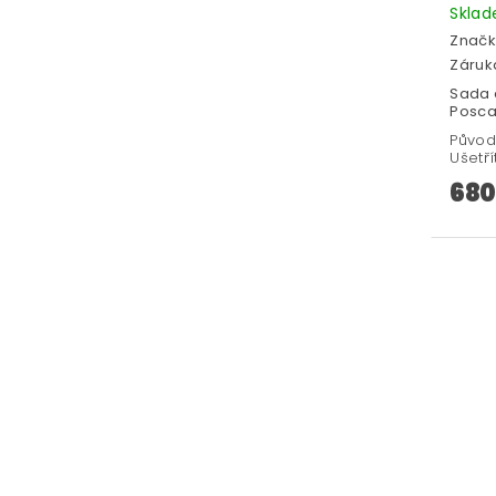
Skla
Značk
Záruka
Sada 
Posca 
Původ
Ušetří
680