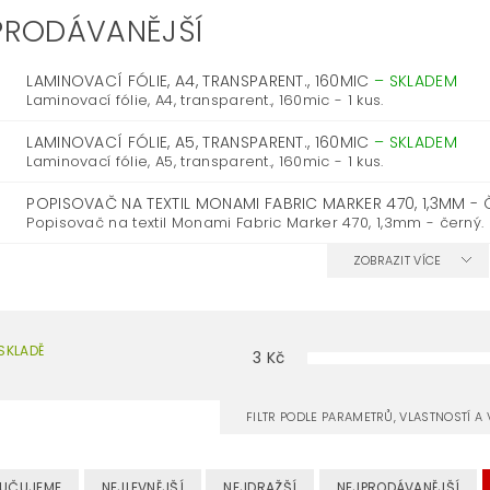
PRODÁVANĚJŠÍ
LAMINOVACÍ FÓLIE, A4, TRANSPARENT., 160MIC
–
SKLADEM
Laminovací fólie, A4, transparent., 160mic - 1 kus.
LAMINOVACÍ FÓLIE, A5, TRANSPARENT., 160MIC
–
SKLADEM
Laminovací fólie, A5, transparent., 160mic - 1 kus.
POPISOVAČ NA TEXTIL MONAMI FABRIC MARKER 470, 1,3MM -
Popisovač na textil Monami Fabric Marker 470, 1,3mm - černý.
ZOBRAZIT VÍCE
SKLADĚ
3
Kč
FILTR PODLE PARAMETRŮ, VLASTNOSTÍ 
UČUJEME
NEJLEVNĚJŠÍ
NEJDRAŽŠÍ
NEJPRODÁVANĚJŠÍ