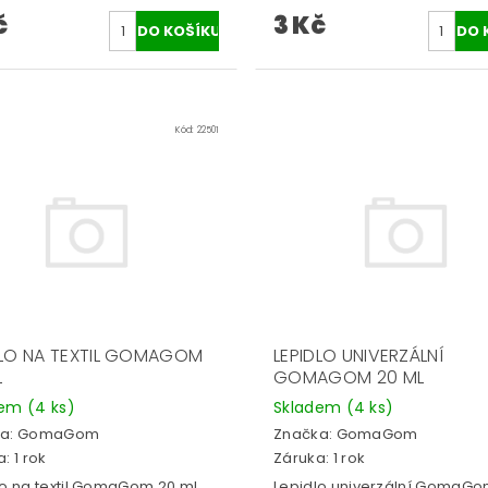
č
3 Kč
Kód:
22501
DLO NA TEXTIL GOMAGOM
LEPIDLO UNIVERZÁLNÍ
L
GOMAGOM 20 ML
dem
(4 ks)
Skladem
(4 ks)
a:
GomaGom
Značka:
GomaGom
: 1 rok
Záruka: 1 rok
lo na textil GomaGom 20 ml.
Lepidlo univerzální GomaGo