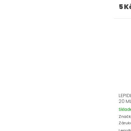
5 K
LEPI
20 M
Skla
Značk
Záruka
Lepid