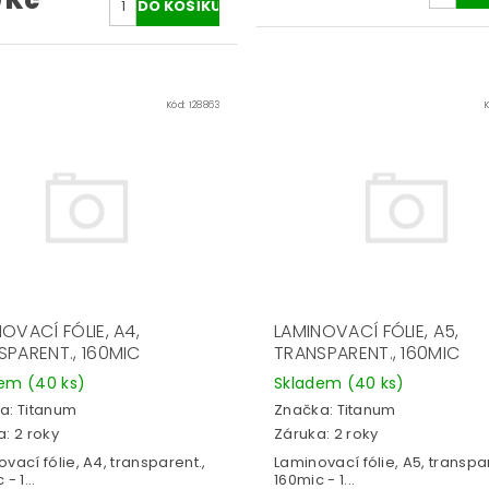
 Kč
Kód:
128863
OVACÍ FÓLIE, A4,
LAMINOVACÍ FÓLIE, A5,
SPARENT., 160MIC
TRANSPARENT., 160MIC
dem
(40 ks)
Skladem
(40 ks)
a:
Titanum
Značka:
Titanum
: 2 roky
Záruka: 2 roky
vací fólie, A4, transparent.,
Laminovací fólie, A5, transpar
- 1...
160mic - 1...