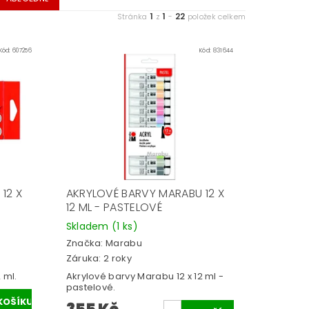
1
1
22
Stránka
z
-
položek celkem
Kód:
607256
Kód:
831644
12 X
AKRYLOVÉ BARVY MARABU 12 X
12 ML - PASTELOVÉ
Skladem
(1 ks)
Značka:
Marabu
Záruka: 2 roky
 ml.
Akrylové barvy Marabu 12 x 12 ml -
pastelové.