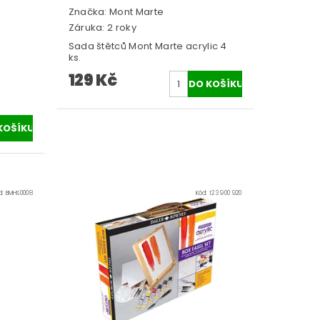
Značka:
Mont Marte
Záruka: 2 roky
Sada štětců Mont Marte acrylic 4
ks.
ů
129 Kč
d:
BMHS0008
Kód:
123 900 920