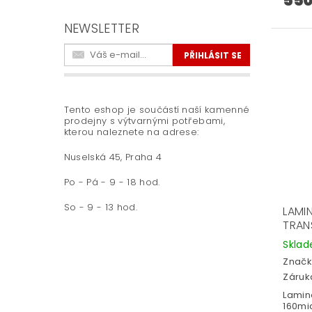
550
NEWSLETTER
Tento eshop je součástí naší kamenné
prodejny s výtvarnými potřebami,
kterou naleznete na adrese:
Nuselská 45, Praha 4
Po - Pá - 9 - 18 hod.
So - 9 - 13 hod.
LAMIN
TRAN
Skla
Značk
Záruka
Lamino
160mic 