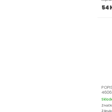
54 
POPI
4606
Skla
Značk
Záruka