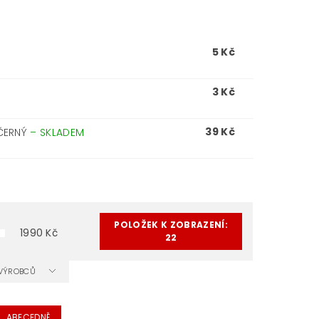
5 Kč
3 Kč
39 Kč
 ČERNÝ
–
SKLADEM
POLOŽEK K ZOBRAZENÍ:
1990
Kč
22
A VÝROBCŮ
ABECEDNĚ