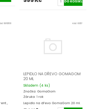
355 Kč
Kód:
996068
Kód:
15007
LEPIDLO NA DŘEVO GOMAGOM
20 ML
Skladem
(4 ks)
Značka:
GomaGom
Záruka: 1 rok
ent.,
Lepidlo na dřevo GomaGom 20 ml.