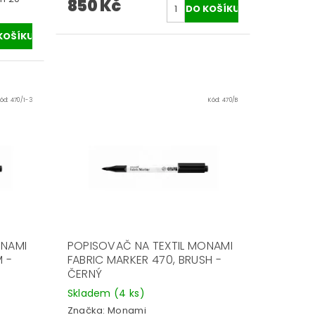
850 Kč
Kód:
470/1-3
Kód:
470/B
ONAMI
POPISOVAČ NA TEXTIL MONAMI
M -
FABRIC MARKER 470, BRUSH -
ČERNÝ
Skladem
(4 ks)
Značka:
Monami