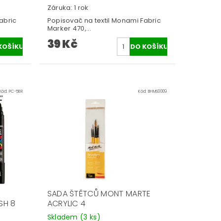
Záruka: 1 rok
abric
Popisovač na textil Monami Fabric
Marker 470,...
39 Kč
Kód:
PC-5BR
Kód:
BHMS0009
SADA ŠTĚTCŮ MONT MARTE
SH 8
ACRYLIC 4
Skladem
(3 ks)