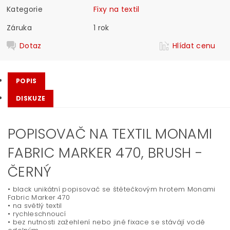
Kategorie
Fixy na textil
Záruka
1 rok
Dotaz
Hlídat cenu
POPIS
DISKUZE
POPISOVAČ NA TEXTIL MONAMI
FABRIC MARKER 470, BRUSH -
ČERNÝ
• black unikátní popisovač se štětečkovým hrotem Monami
Fabric Marker 470
• na světlý textil
• rychleschnoucí
• bez nutnosti zažehlení nebo jiné fixace se stávájí vodě