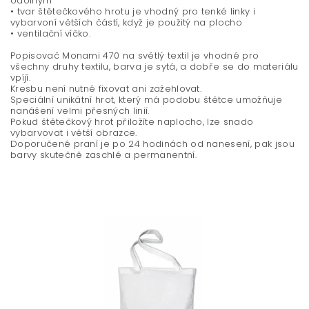
odolným
• tvar štětečkového hrotu je vhodný pro tenké linky i
vybarvoní větších částí, když je použitý na plocho
• ventilační víčko.
Popisovač Monami 470 na světlý textil je vhodné pro
všechny druhy textilu, barva je sytá, a dobře se do materiálu
vpíjí.
Kresbu není nutné fixovat ani zažehlovat.
Speciální unikátní hrot, který má podobu štětce umožňuje
nanášení velmi přesných linií.
Pokud štětečkový hrot přiložíte naplocho, lze snado
vybarvovat i větší obrazce.
Doporučené praní je po 24 hodinách od nanesení, pak jsou
barvy skutečně zaschlé a permanentní.