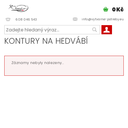
0 Kč
info@vytvarne-potreby.eu
608 046 543
KONTURY NA HEDVÁBÍ
Záznamy nebyly nalezeny...