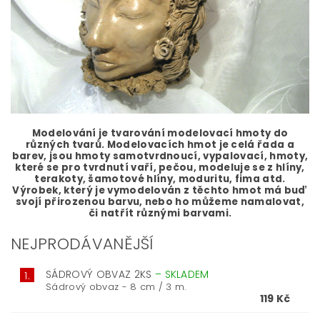
Modelování je tvarování modelovací hmoty do
různých tvarů. Modelovacích hmot je celá řada a
barev, jsou hmoty samotvrdnoucí, vypalovací, hmoty,
které se pro tvrdnutí vaří, pečou, modeluje se z hlíny,
terakoty, šamotové hlíny, moduritu, fima atd.
Výrobek, který je vymodelován z těchto hmot má buď
svojí přirozenou barvu, nebo ho můžeme namalovat,
či natřít různými barvami.
NEJPRODÁVANĚJŠÍ
SÁDROVÝ OBVAZ 2KS
–
SKLADEM
1.
Sádrový obvaz - 8 cm / 3 m.
119 Kč