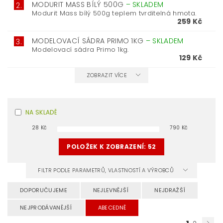
MODURIT MASS BÍLÝ 500G
–
SKLADEM
2.
Modurit Mass bílý 500g teplem tvrditelná hmota.
259 Kč
MODELOVACÍ SÁDRA PRIMO 1KG
–
SKLADEM
3.
Modelovací sádra Primo 1kg.
129 Kč
ZOBRAZIT VÍCE
NA SKLADĚ
28
Kč
790
Kč
POLOŽEK K ZOBRAZENÍ:
52
FILTR PODLE PARAMETRŮ, VLASTNOSTÍ A VÝROBCŮ
DOPORUČUJEME
NEJLEVNĚJŠÍ
NEJDRAŽŠÍ
NEJPRODÁVANĚJŠÍ
ABECEDNĚ