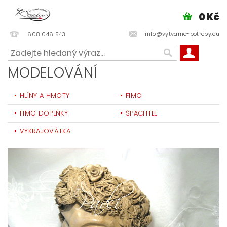
0 Kč
info@vytvarne-potreby.eu
608 046 543
MODELOVÁNÍ
HLÍNY A HMOTY
FIMO
FIMO DOPLŇKY
ŠPACHTLE
VYKRAJOVÁTKA