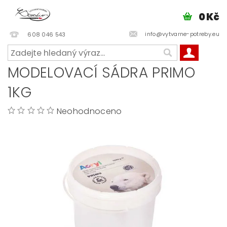
0 Kč
info@vytvarne-potreby.eu
608 046 543
MODELOVACÍ SÁDRA PRIMO
1KG
Neohodnoceno