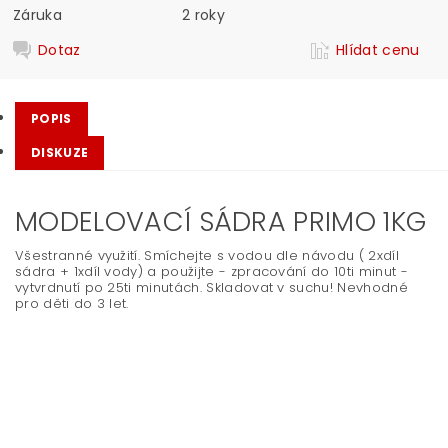
Záruka
2 roky
Dotaz
Hlídat cenu
POPIS
DISKUZE
MODELOVACÍ SÁDRA PRIMO 1KG
Všestranné využití. Smíchejte s vodou dle návodu ( 2xdíl
sádra + 1xdíl vody) a použijte - zpracování do 10ti minut -
vytvrdnutí po 25ti minutách. Skladovat v suchu! Nevhodné
pro děti do 3 let.