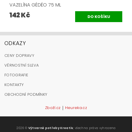
VAZELÍNA GÉDÉO 75 ML
142 Kč
ODKAZY
CENY DOPRAVY
VĚRNOSTNÍ SLEVA
FOTOGRAFIE
KONTAKTY
OBCHODNÍ PODMÍNKY
|
Zboží.cz
Heureka.cz
2026 ©
Výtvarné potřeby Kreativ
, všechna práva vyhrazena