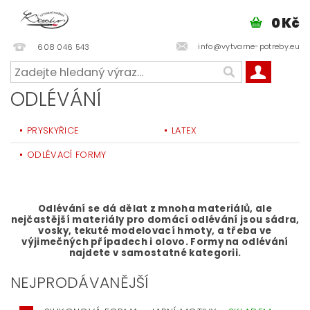
0 Kč
info@vytvarne-potreby.eu
608 046 543
ODLÉVÁNÍ
PRYSKYŘICE
LATEX
ODLÉVACÍ FORMY
Odlévání se dá dělat z mnoha materiálů, ale
nejčastější materiály pro domácí odlévání jsou sádra,
vosky, tekuté modelovací hmoty, a třeba ve
výjimečných případech i olovo. Formy na odlévání
najdete v samostatné kategorii.
NEJPRODÁVANĚJŠÍ