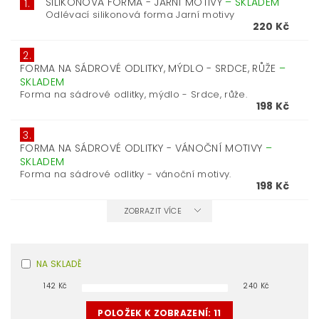
SILIKONOVÁ FORMA - JARNÍ MOTIVY
–
SKLADEM
1.
Odlévací silikonová forma Jarní motivy
220 Kč
2.
FORMA NA SÁDROVÉ ODLITKY, MÝDLO - SRDCE, RŮŽE
–
SKLADEM
Forma na sádrové odlitky, mýdlo - Srdce, růže.
198 Kč
3.
FORMA NA SÁDROVÉ ODLITKY - VÁNOČNÍ MOTIVY
–
SKLADEM
Forma na sádrové odlitky - vánoční motivy.
198 Kč
ZOBRAZIT VÍCE
NA SKLADĚ
142
Kč
240
Kč
POLOŽEK K ZOBRAZENÍ:
11