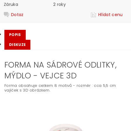
Záruka
2 roky
Dotaz
Hlídat cenu
POPIS
DISKUZE
FORMA NA SÁDROVÉ ODLITKY,
MÝDLO - VEJCE 3D
Forma obsahuje celkem 8 motivů - rozměr : cca 5,5 cm
vajíček s 3D obrázkem.