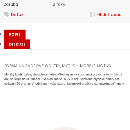
Záruka
2 roky
Dotaz
Hlídat cenu
POPIS
DISKUZE
FORMA NA SÁDROVÉ ODLITKY, MÝDLO - MOŘSKÉ MOTIVY
Mořský koník, želva, chobotnice, tuleň. Všechny motivy jsou mají pravou a levou část a
dají se slepit do 3D modelu. Velikost motivů 5 - 7,5 cm. Spotřeba mýdlové hmoty cca.
celkem 150 gramů. Vhodné na mýdla, sádru, keramické prášky a samotvrdnoucí hmoty.