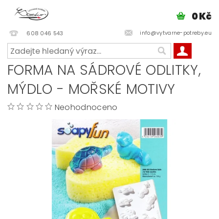
0 Kč
info@vytvarne-potreby.eu
608 046 543
FORMA NA SÁDROVÉ ODLITKY,
MÝDLO - MOŘSKÉ MOTIVY
Neohodnoceno