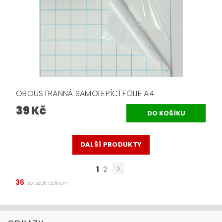
OBOUSTRANNÁ SAMOLEPÍCÍ FÓLIE A4
39 Kč
DALŠÍ PRODUKTY
1
2
36
položek celkem