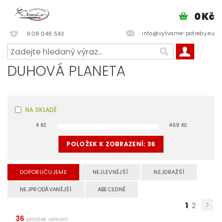
0 Kč
info@vytvarne-potreby.eu
608 046 543
DUHOVÁ PLANETA
NA SKLADĚ
4
Kč
469
Kč
POLOŽEK K ZOBRAZENÍ:
36
DOPORUČUJEME
NEJLEVNĚJŠÍ
NEJDRAŽŠÍ
NEJPRODÁVANĚJŠÍ
ABECEDNĚ
1
2
36
položek celkem