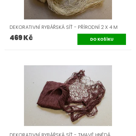
DEKORATIVNÍ RYBÁŘSKÁ SÍŤ - PŘÍRODNÍ 2 X 4 M
469 Kč
DEKORATIVNÍ RYBÁŘSKÁ SÍŤ - TMAVĚ HNĚDÁ