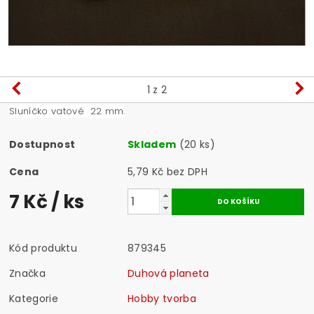
1
z 2
Sluníčko vatové 22 mm.
Dostupnost
Skladem
(20 ks)
Cena
5,79 Kč bez DPH
7 Kč
/ ks
Kód produktu
879345
Značka
Duhová planeta
Kategorie
Hobby tvorba