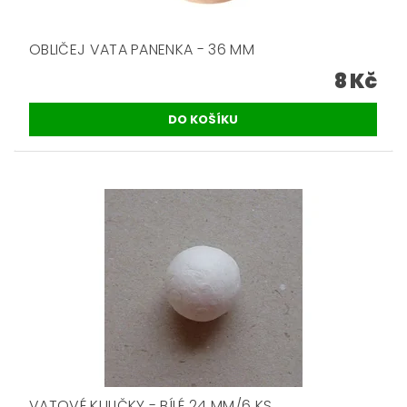
OBLIČEJ VATA PANENKA - 36 MM
8 Kč
VATOVÉ KULIČKY - BÍLÉ 24 MM/6 KS