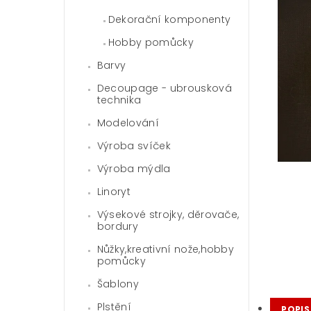
Dekorační komponenty
Hobby pomůcky
Barvy
Decoupage - ubrousková
technika
Modelování
Výroba svíček
Výroba mýdla
Linoryt
Výsekové strojky, děrovače,
bordury
Nůžky,kreativní nože,hobby
pomůcky
Šablony
Plstění
POPIS