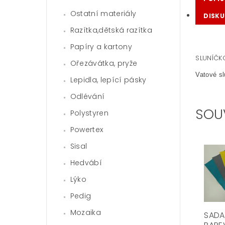
Ostatní materiály
DISKU
Razítka,dětská razítka
Papíry a kartony
SLUNÍČK
Ořezávátka, pryže
Vatové sl
Lepidla, lepící pásky
Odlévání
SOU
Polystyren
Powertex
Sisal
Hedvábí
Lýko
Pedig
Mozaika
SADA 