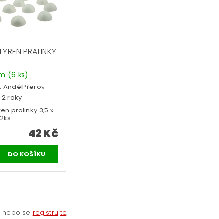
TYREN PRALINKY
em
(6 ks)
:
AndělPřerov
 2 roky
ren pralinky 3,5 x
12ks.
42 Kč
e
nebo se
registrujte
.