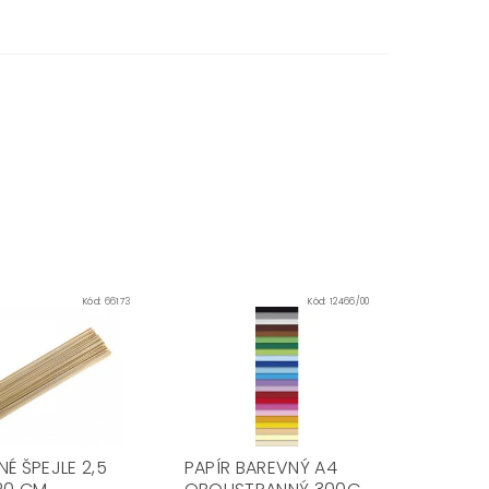
Kód:
66173
Kód:
12466/00
É ŠPEJLE 2,5
PAPÍR BAREVNÝ A4