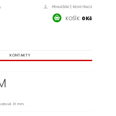
|
u
PŘIHLÁŠENÍ
REGISTRACE
KOŠÍK:
0 Kč
KONTAKTY
M
 vatové 31 mm.