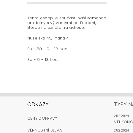
Tento eshop je součástí naší kamenné
prodejny s výtvarnými potřebami,
kterou naleznete na adrese:
Nuselská 45, Praha 4
Po - Pá - 9 - 18 hod.
So - 9 - 13 hod.
ODKAZY
TYPY N
25.2.2024
CENY DOPRAVY
VELIKON
VĚRNOSTNÍ SLEVA
25.2.2024