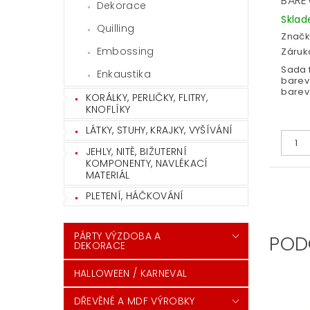
BARE
Dekorace
Skla
Quilling
Značk
Embossing
Záruka
Sada f
Enkaustika
barev 
barev
KORÁLKY, PERLIČKY, FLITRY,
KNOFLÍKY
LÁTKY, STUHY, KRAJKY, VYŠÍVÁNÍ
JEHLY, NITĚ, BIŽUTERNÍ
KOMPONENTY, NAVLÉKACÍ
MATERIÁL
PLETENÍ, HÁČKOVÁNÍ
PÁRTY VÝZDOBA A
POD
DEKORACE
HALLOWEEN / KARNEVAL
DŘEVĚNÉ A MDF VÝROBKY