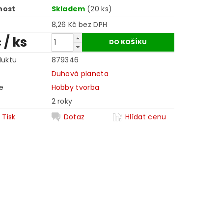
nost
Skladem
(20 ks)
8,26 Kč bez DPH
č
/ ks
duktu
879346
Duhová planeta
e
Hobby tvorba
2 roky
Tisk
Dotaz
Hlídat cenu