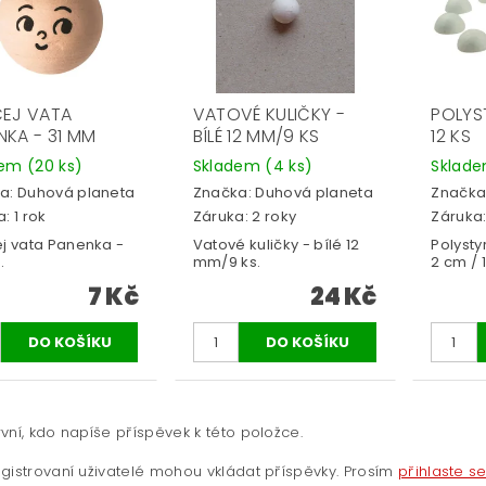
ČEJ VATA
VATOVÉ KULIČKY -
POLYS
NKA - 31 MM
BÍLÉ 12 MM/9 KS
12 KS
dem
(20 ks)
Skladem
(4 ks)
Sklad
a:
Duhová planeta
Značka:
Duhová planeta
Značka
: 1 rok
Záruka: 2 roky
Záruka:
ej vata Panenka -
Vatové kuličky - bílé 12
Polysty
.
mm/9 ks.
2 cm / 
7 Kč
24 Kč
vní, kdo napíše příspěvek k této položce.
gistrovaní uživatelé mohou vkládat příspěvky. Prosím
přihlaste s