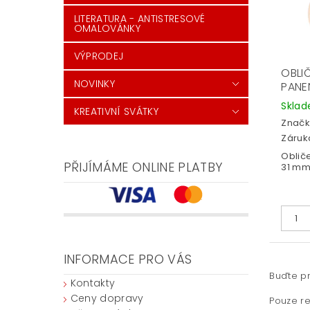
LITERATURA - ANTISTRESOVÉ
OMALOVÁNKY
VÝPRODEJ
OBLI
NOVINKY
PANE
Skla
KREATIVNÍ SVÁTKY
Značk
Záruka
Oblič
PŘIJÍMÁME ONLINE PLATBY
31 mm
INFORMACE PRO VÁS
Buďte pr
Kontakty
Ceny dopravy
Pouze re