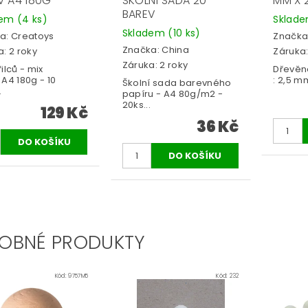
V A4 180G
ŠKOLNÍ SADA 20
MM X 
BAREV
dem
(4 ks)
Sklad
Skladem
(10 ks)
a:
Creatoys
Značka
Značka:
China
: 2 roky
Záruka:
Záruka: 2 roky
ilců - mix
Dřevěné
A4 180g - 10
: 2,5 m
Školní sada barevného
.
papíru - A4 80g/m2 -
20ks...
129 Kč
36 Kč
OBNÉ PRODUKTY
Kód:
9757M5
Kód:
232