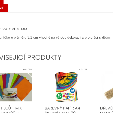
ZE
O VATOVÉ 31 MM
uníčko o průměru 3,1 cm vhodné na výrobu dekorací a pro práci s dětmi.
VISEJÍCÍ PRODUKTY
Kód:
2001
Kód:
281
FILCŮ - MIX
BAREVNÝ PAPÍR A4 -
DŘEVĚN