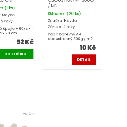
20 CM
OBOUSTRANNÝ 300G
/ M2
em
(1 ks)
Skladem
(20 ks)
:
Meyco
Značka:
Heyda
 2 roky
Záruka: 2 roky
 špejle - 60ks - r
m x 20 cm.
Papír barevný A4
oboustranný 300g / m2.
52 Kč
10 Kč
DETAIL
Kód:
6714