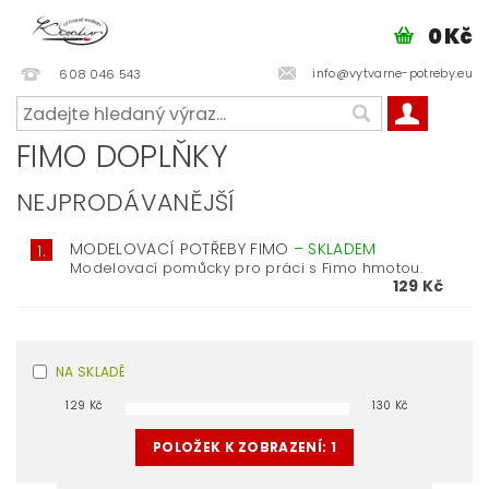
0 Kč
info@vytvarne-potreby.eu
608 046 543
FIMO DOPLŇKY
NEJPRODÁVANĚJŠÍ
MODELOVACÍ POTŘEBY FIMO
–
SKLADEM
1.
Modelovací pomůcky pro práci s Fimo hmotou.
129 Kč
NA SKLADĚ
129
Kč
130
Kč
POLOŽEK K ZOBRAZENÍ:
1