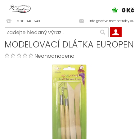
0 Kč
info@vytvarne-potreby.eu
608 046 543
MODELOVACÍ DLÁTKA EUROPEN
Neohodnoceno