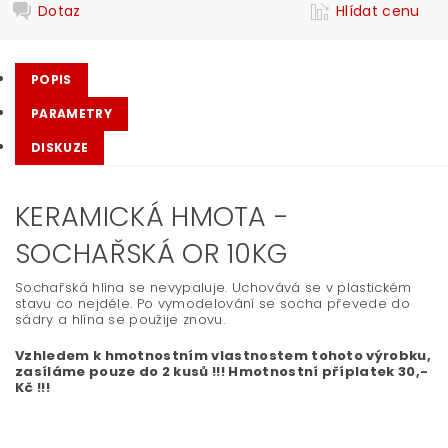
Dotaz
Hlídat cenu
POPIS
PARAMETRY
DISKUZE
KERAMICKÁ HMOTA -
SOCHAŘSKÁ OR 10KG
Sochařská hlína se nevypaluje. Uchovává se v plastickém
stavu co nejdéle. Po vymodelování se socha převede do
sádry a hlína se použije znovu.
Vzhledem k hmotnostním vlastnostem tohoto výrobku,
zasíláme pouze do 2 kusů !!! Hmotnostní příplatek 30,-
Kč !!!