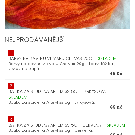
NEJPRODÁVANĚJŠÍ
1.
BARVY NA BAVLNU VE VARU CHEVAS 20G
–
SKLADEM
Barvy na bavlnu ve varu Chevas 20g - barví též len,
viskózu a papír.
49 Kč
2.
BATIKA ZA STUDENA ARTEMISS 5G - TYRKYSOVÁ
–
SKLADEM
Batika za studena ArteMiss 5g - tyrkysová.
69 Kč
3.
BATIKA ZA STUDENA ARTEMISS 5G - ČERVENÁ
–
SKLADEM
Batika za studena ArteMiss 5g - červená.