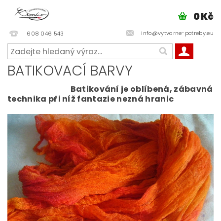
0 Kč
info@vytvarne-potreby.eu
608 046 543
BATIKOVACÍ BARVY
Batikování je oblíbená, zábavná
technika při níž fantazie nezná hranic