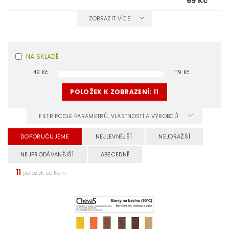
69 Kč
ZOBRAZIT VÍCE
NA SKLADĚ
49
Kč
119
Kč
POLOŽEK K ZOBRAZENÍ:
11
FILTR PODLE PARAMETRŮ, VLASTNOSTÍ A VÝROBCŮ
DOPORUČUJEME
NEJLEVNĚJŠÍ
NEJDRAŽŠÍ
NEJPRODÁVANĚJŠÍ
ABECEDNĚ
11
položek celkem