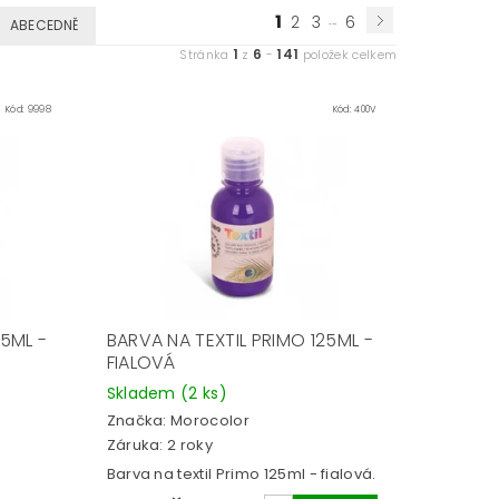
1
...
2
3
6
ABECEDNĚ
1
6
141
Stránka
z
-
položek celkem
Kód:
9998
Kód:
400V
25ML -
BARVA NA TEXTIL PRIMO 125ML -
FIALOVÁ
Skladem
(2 ks)
Značka:
Morocolor
Záruka: 2 roky
Barva na textil Primo 125ml - fialová.