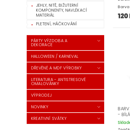
JEHLY, NITĚ, BIŽUTERNÍ
Barva 
KOMPONENTY, NAVLÉKACÍ
120
MATERIÁL
PLETENÍ, HÁČKOVÁNÍ
PÁRTY VÝZDOBA A
DEKORACE
HALLOWEEN / KARNEVAL
DŘEVĚNÉ A MDF VÝROBKY
LITERATURA - ANTISTRESOVÉ
OMALOVÁNKY
VÝPRODEJ
NOVINKY
BARV
- BÍL
KREATIVNÍ SVÁTKY
Skla
Značk