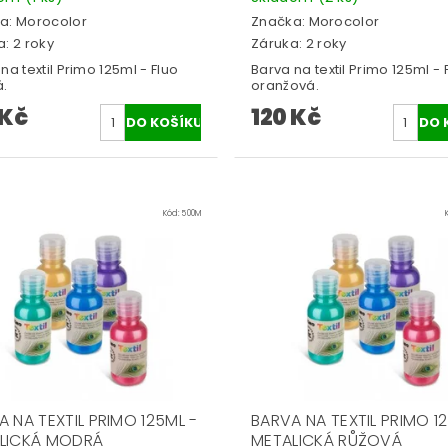
a:
Morocolor
Značka:
Morocolor
: 2 roky
Záruka: 2 roky
na textil Primo 125ml - Fluo
Barva na textil Primo 125ml - 
á.
oranžová.
 Kč
120 Kč
Kód:
500M
 NA TEXTIL PRIMO 125ML -
BARVA NA TEXTIL PRIMO 1
LICKÁ MODRÁ
METALICKÁ RŮŽOVÁ