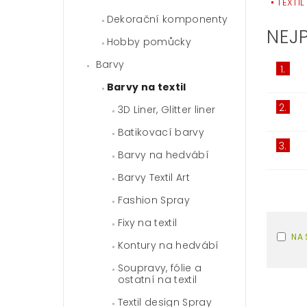
TEXTIL
Dekorační komponenty
NEJ
Hobby pomůcky
Barvy
1.
Barvy na textil
2.
3D Liner, Glitter liner
Batikovací barvy
3.
Barvy na hedvábí
Barvy Textil Art
Fashion Spray
Fixy na textil
NA 
Kontury na hedvábí
Soupravy, fólie a
ostatní na textil
Textil design Spray