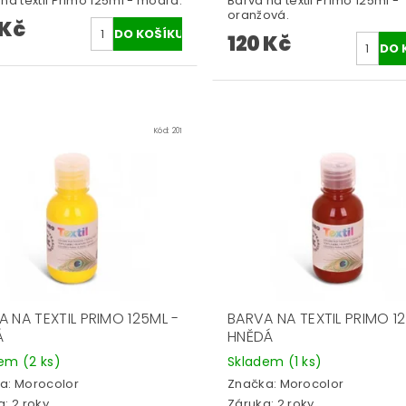
na textil Primo 125ml - modrá.
Barva na textil Primo 125ml -
oranžová.
 Kč
120 Kč
Kód:
201
 NA TEXTIL PRIMO 125ML -
BARVA NA TEXTIL PRIMO 1
Á
HNĚDÁ
dem
(2 ks)
Skladem
(1 ks)
a:
Morocolor
Značka:
Morocolor
: 2 roky
Záruka: 2 roky