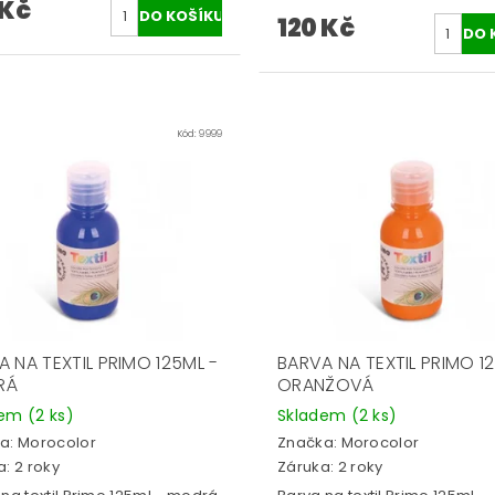
 Kč
120 Kč
Kód:
9999
 NA TEXTIL PRIMO 125ML -
BARVA NA TEXTIL PRIMO 1
RÁ
ORANŽOVÁ
dem
(2 ks)
Skladem
(2 ks)
a:
Morocolor
Značka:
Morocolor
: 2 roky
Záruka: 2 roky