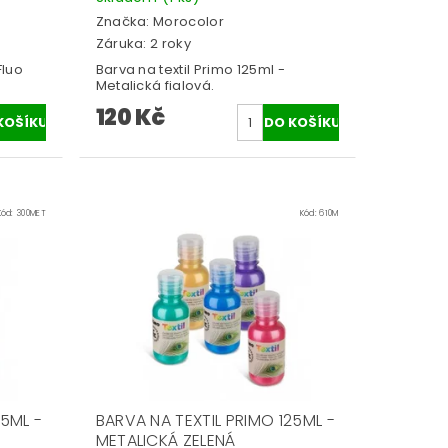
Značka:
Morocolor
Záruka: 2 roky
Fluo
Barva na textil Primo 125ml -
Metalická fialová.
120 Kč
Kód:
300MET
Kód:
610M
25ML -
BARVA NA TEXTIL PRIMO 125ML -
METALICKÁ ZELENÁ