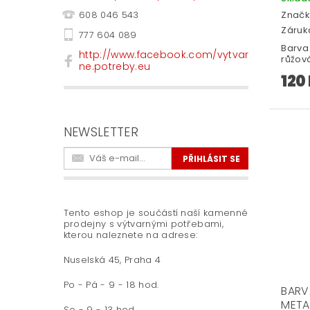
Značk
608 046 543
Záruka
777 604 089
Barva 
http://www.facebook.com/vytvar
růžov
ne.potreby.eu
120
NEWSLETTER
Tento eshop je součástí naší kamenné
prodejny s výtvarnými potřebami,
kterou naleznete na adrese:
Nuselská 45, Praha 4
Po - Pá - 9 - 18 hod.
BARVA
META
So - 9 - 13 hod.