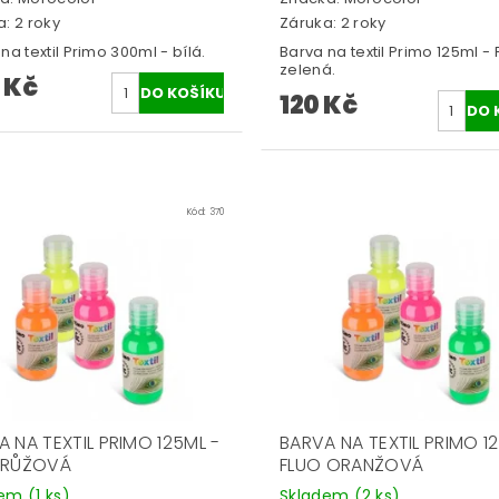
: 2 roky
Záruka: 2 roky
na textil Primo 300ml - bílá.
Barva na textil Primo 125ml - 
zelená.
 Kč
120 Kč
Kód:
370
 NA TEXTIL PRIMO 125ML -
BARVA NA TEXTIL PRIMO 1
 RŮŽOVÁ
FLUO ORANŽOVÁ
dem
(1 ks)
Skladem
(2 ks)