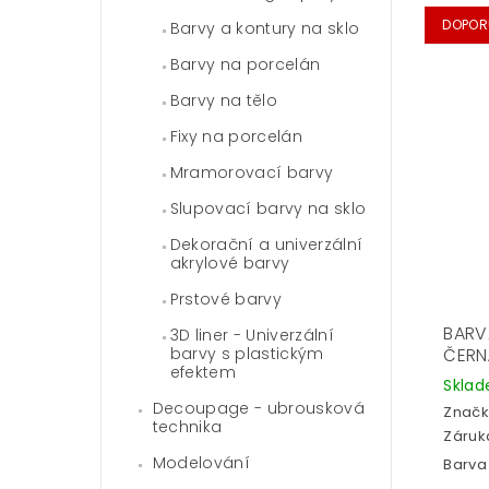
DOPOR
Barvy a kontury na sklo
Barvy na porcelán
Barvy na tělo
Fixy na porcelán
Mramorovací barvy
Slupovací barvy na sklo
Dekorační a univerzální
akrylové barvy
Prstové barvy
BARVA
3D liner - Univerzální
barvy s plastickým
ČERN
efektem
Skla
Decoupage - ubrousková
Značk
technika
Záruka
Modelování
Barva 