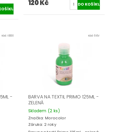
120 Kč
Kód:
10000
Kód:
610V
25ML -
BARVA NA TEXTIL PRIMO 125ML -
ZELENÁ
Skladem
(2 ks)
Značka:
Morocolor
Záruka: 2 roky