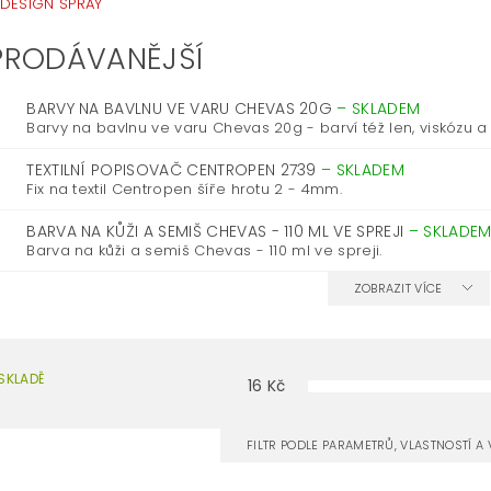
 DESIGN SPRAY
PRODÁVANĚJŠÍ
BARVY NA BAVLNU VE VARU CHEVAS 20G
–
SKLADEM
Barvy na bavlnu ve varu Chevas 20g - barví též len, viskózu a 
TEXTILNÍ POPISOVAČ CENTROPEN 2739
–
SKLADEM
Fix na textil Centropen šíře hrotu 2 - 4mm.
BARVA NA KŮŽI A SEMIŠ CHEVAS - 110 ML VE SPREJI
–
SKLADE
Barva na kůži a semiš Chevas - 110 ml ve spreji.
ZOBRAZIT VÍCE
SKLADĚ
16
Kč
FILTR PODLE PARAMETRŮ, VLASTNOSTÍ 