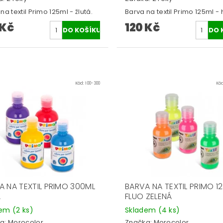
na textil Primo 125ml - žlutá.
Barva na textil Primo 125ml -
 Kč
120 Kč
Kód:
100-300
Kó
A NA TEXTIL PRIMO 300ML
BARVA NA TEXTIL PRIMO 1
Á
FLUO ZELENÁ
dem
(2 ks)
Skladem
(4 ks)
a:
Morocolor
Značka:
Morocolor