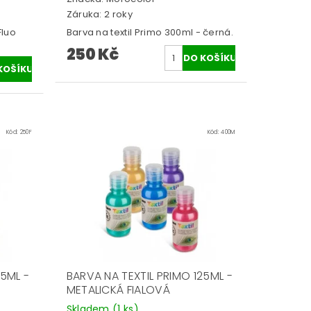
Záruka: 2 roky
Fluo
Barva na textil Primo 300ml - černá.
250 Kč
Kód:
250F
Kód:
400M
25ML -
BARVA NA TEXTIL PRIMO 125ML -
METALICKÁ FIALOVÁ
Skladem
(1 ks)