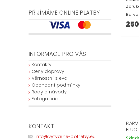
Záruka
PŘIJÍMÁME ONLINE PLATBY
Barva 
250
INFORMACE PRO VÁS
Kontakty
Ceny dopravy
Věrnostní sleva
Obchodní podmínky
Rady a návody
Fotogalerie
BARVA
KONTAKT
FLUO
info
@
vytvarne-potreby.eu
Skla