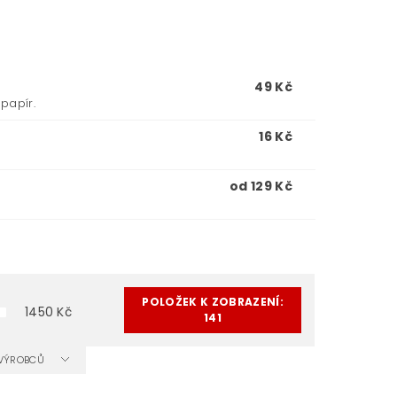
49 Kč
papír.
16 Kč
od 129 Kč
M
POLOŽEK K ZOBRAZENÍ:
1450
Kč
141
A VÝROBCŮ