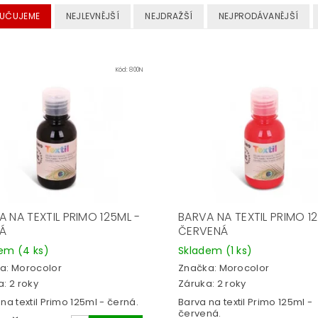
UČUJEME
NEJLEVNĚJŠÍ
NEJDRAŽŠÍ
NEJPRODÁVANĚJŠÍ
Kód:
800N
 NA TEXTIL PRIMO 125ML -
BARVA NA TEXTIL PRIMO 1
Á
ČERVENÁ
dem
(4 ks)
Skladem
(1 ks)
a:
Morocolor
Značka:
Morocolor
: 2 roky
Záruka: 2 roky
na textil Primo 125ml - černá.
Barva na textil Primo 125ml -
červená.