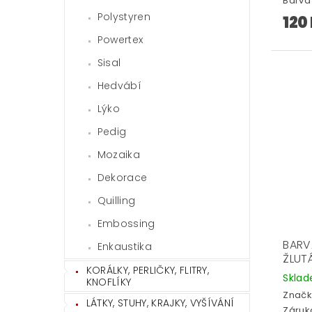
Barva 
Polystyren
120
Powertex
Sisal
Hedvábí
Lýko
Pedig
Mozaika
Dekorace
Quilling
Embossing
BARVA
Enkaustika
ŽLUT
KORÁLKY, PERLIČKY, FLITRY,
Skla
KNOFLÍKY
Značk
LÁTKY, STUHY, KRAJKY, VYŠÍVÁNÍ
Záruka