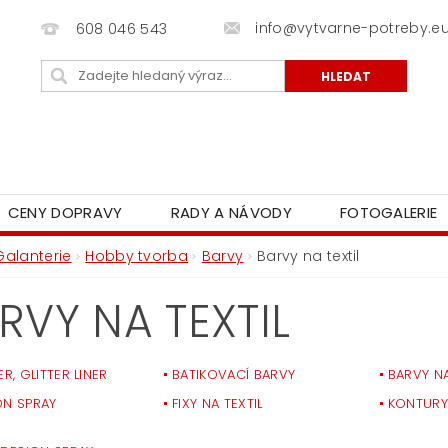
info@vytvarne-potreby.e
608 046 543
CENY DOPRAVY
RADY A NÁVODY
FOTOGALERIE
Galanterie
Hobby tvorba
Barvy
Barvy na textil
RVY NA TEXTIL
ER, GLITTER LINER
BATIKOVACÍ BARVY
BARVY N
ON SPRAY
FIXY NA TEXTIL
KONTURY