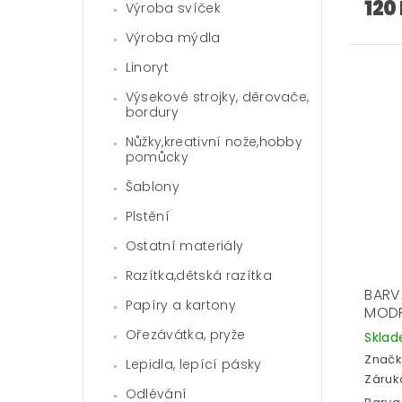
120
Výroba svíček
Výroba mýdla
Linoryt
Výsekové strojky, děrovače,
bordury
Nůžky,kreativní nože,hobby
pomůcky
Šablony
Plstění
Ostatní materiály
Razítka,dětská razítka
BARVA
Papíry a kartony
MOD
Ořezávátka, pryže
Skla
Značk
Lepidla, lepící pásky
Záruka
Odlévání