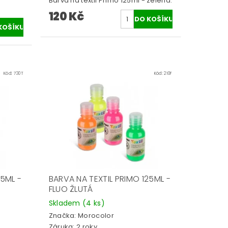
Barva na textil Primo 125ml - zelená.
120 Kč
Kód:
730T
Kód:
210F
25ML -
BARVA NA TEXTIL PRIMO 125ML -
FLUO ŽLUTÁ
Skladem
(4 ks)
Značka:
Morocolor
Záruka: 2 roky