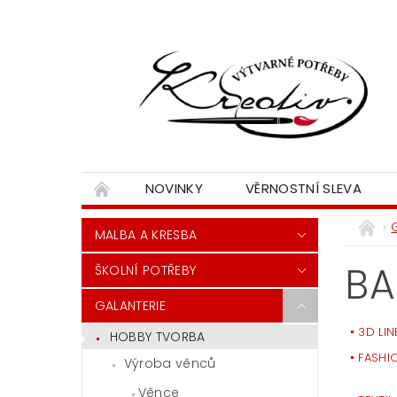
NOVINKY
VĚRNOSTNÍ SLEVA
MALBA A KRESBA
BA
ŠKOLNÍ POTŘEBY
GALANTERIE
3D LIN
HOBBY TVORBA
FASHI
Výroba věnců
Věnce