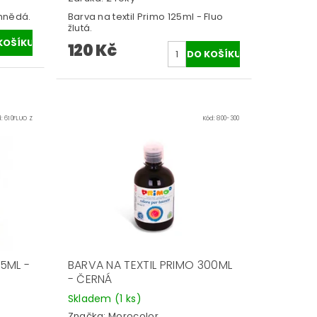
 hnědá.
Barva na textil Primo 125ml - Fluo
žlutá.
120 Kč
d:
610FLUO Z
Kód:
800-300
25ML -
BARVA NA TEXTIL PRIMO 300ML
- ČERNÁ
Skladem
(1 ks)
Značka:
Morocolor