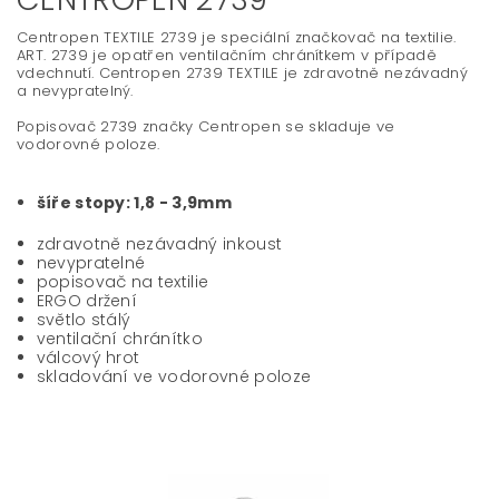
Centropen TEXTILE 2739 je speciální značkovač na textilie.
ART. 2739 je opatřen ventilačním chránítkem v případě
vdechnutí. Centropen 2739 TEXTILE je zdravotně nezávadný
a nevypratelný.
Popisovač 2739 značky Centropen se skladuje ve
vodorovné poloze.
šíře stopy: 1,8 - 3,9mm
zdravotně nezávadný inkoust
nevypratelné
popisovač na textilie
ERGO držení
světlo stálý
ventilační chránítko
válcový hrot
skladování ve vodorovné poloze