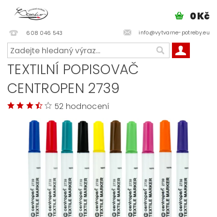
0 Kč
info@vytvarne-potreby.eu
608 046 543
TEXTILNÍ POPISOVAČ
CENTROPEN 2739
52 hodnocení