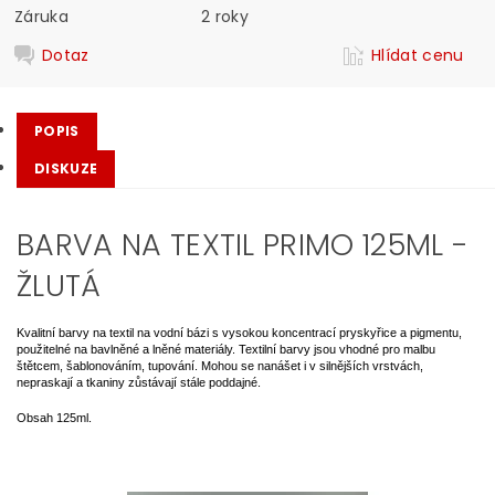
Záruka
2 roky
Dotaz
Hlídat cenu
POPIS
DISKUZE
BARVA NA TEXTIL PRIMO 125ML -
ŽLUTÁ
Kvalitní barvy na textil na vodní bázi s vysokou koncentrací pryskyřice a pigmentu,
použitelné na bavlněné a lněné materiály. Textilní barvy jsou vhodné pro malbu
štětcem, šablonováním, tupování. Mohou se nanášet i v silnějších vrstvách,
nepraskají a tkaniny zůstávají stále poddajné.
Obsah 125ml.