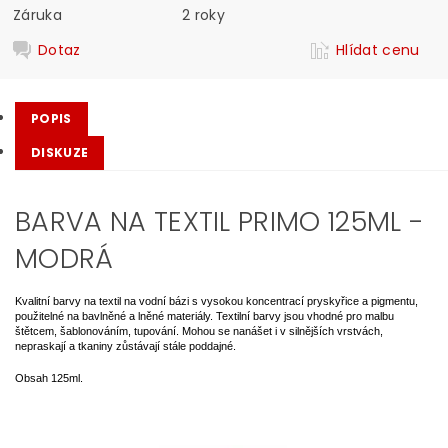
Záruka
2 roky
Dotaz
Hlídat cenu
POPIS
DISKUZE
BARVA NA TEXTIL PRIMO 125ML -
MODRÁ
Kvalitní barvy na textil na vodní bázi s vysokou koncentrací pryskyřice a pigmentu,
použitelné na bavlněné a lněné materiály. Textilní barvy jsou vhodné pro malbu
štětcem, šablonováním, tupování. Mohou se nanášet i v silnějších vrstvách,
nepraskají a tkaniny zůstávají stále poddajné.
Obsah 125ml.