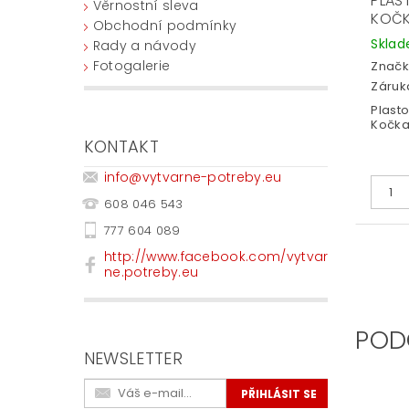
PLAS
Věrnostní sleva
KOČ
Obchodní podmínky
Skla
Rady a návody
Fotogalerie
Značk
Záruka
Plast
Kočka 
KONTAKT
info
@
vytvarne-potreby.eu
608 046 543
777 604 089
http://www.facebook.com/vytvar
ne.potreby.eu
POD
NEWSLETTER