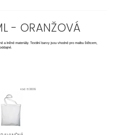
5ML - ORANŽOVÁ
né a lněné materiály. Textilní barvy jsou vhodné pro malbu štětcem,
poddajné.
Kód:
1530009