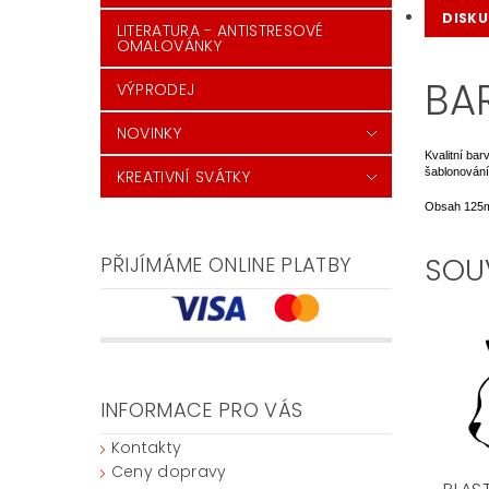
DISKU
LITERATURA - ANTISTRESOVÉ
OMALOVÁNKY
BA
VÝPRODEJ
NOVINKY
Kvalitní bar
šablonování
KREATIVNÍ SVÁTKY
Obsah 125m
SOU
PŘIJÍMÁME ONLINE PLATBY
INFORMACE PRO VÁS
Kontakty
Ceny dopravy