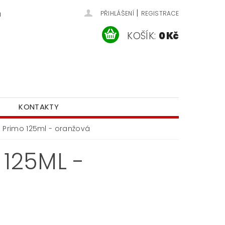
|
u
PŘIHLÁŠENÍ
REGISTRACE
KOŠÍK:
0 Kč
KONTAKTY
il Primo 125ml - oranžová
 125ML -