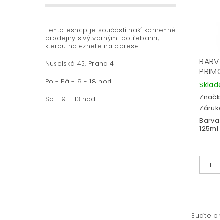
Tento eshop je součástí naší kamenné
prodejny s výtvarnými potřebami,
kterou naleznete na adrese:
BARV
Nuselská 45, Praha 4
PRIM
Po - Pá - 9 - 18 hod.
Skla
Značk
So - 9 - 13 hod.
Záruka
Barva 
125ml 
Buďte pr