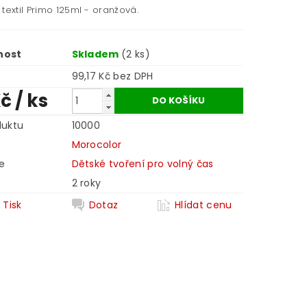
textil Primo 125ml - oranžová.
nost
Skladem
(2 ks)
99,17 Kč bez DPH
Kč
/ ks
duktu
10000
Morocolor
e
Dětské tvoření pro volný čas
2 roky
Tisk
Dotaz
Hlídat cenu