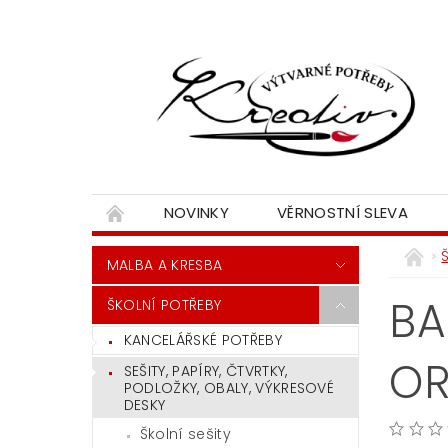
NOVINKY
VĚRNOSTNÍ SLEVA
MALBA A KRESBA
BA
ŠKOLNÍ POTŘEBY
KANCELÁŘSKÉ POTŘEBY
O
SEŠITY, PAPÍRY, ČTVRTKY,
PODLOŽKY, OBALY, VÝKRESOVÉ
DESKY
Školní sešity