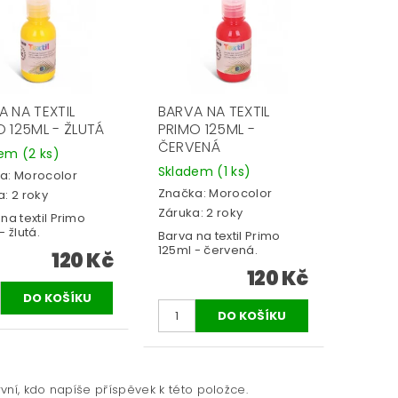
A NA TEXTIL
BARVA NA TEXTIL
O 125ML - ŽLUTÁ
PRIMO 125ML -
ČERVENÁ
dem
(2 ks)
Skladem
(1 ks)
a:
Morocolor
Značka:
Morocolor
: 2 roky
Záruka: 2 roky
na textil Primo
- žlutá.
Barva na textil Primo
125ml - červená.
120 Kč
120 Kč
vní, kdo napíše příspěvek k této položce.