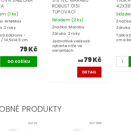
TOVÁ ŠABLONA -
ŠTĚTEC MARABU
TAŠKA
KA
ROBUST 0151
42X38 
TUPOVACÍ
dem
(1 ks)
Sklad
Skladem
(2 ks)
a:
ArteMiss
Značka
Značka:
Marabu
: 2 roky
Záruka:
Záruka: 2 roky
ová šablona -
Taška 
/ 14,5x14,5 cm.
cm bílá
Jednotlivé velikosti
vyberte níže ve
79 Kč
variantách.
79 Kč
od
DETAIL
OBNÉ PRODUKTY
Kód:
201
Kód:
9998