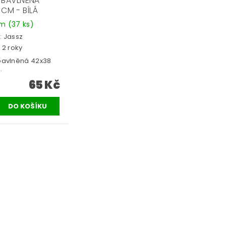
 BAVLNĚNÁ
CM - BÍLÁ
em
(37 ks)
:
Jassz
 2 roky
bavlněná 42x38
.
65 Kč