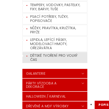
TEMPERY, VODOVKY, PASTELKY,
FIXY, BARVY, TUŠE
PSACÍ POTŘEBY, TUŽKY,
POPISOVAČE
NŮŽKY, PRAVÍTKA, KRUŽÍTKA,
PRYŽE
LEPIDLA, LEPÍCÍ PÁSKY,
MODELOVACÍ HMOTY,
OŘEZÁVÁTKA
DĚTSKÉ TVOŘENÍ PRO VOLNÝ
ČAS
GALANTERIE
PÁRTY VÝZDOBA A
DEKORACE
HALLOWEEN / KARNEVAL
POPIS
DŘEVĚNÉ A MDF VÝROBKY