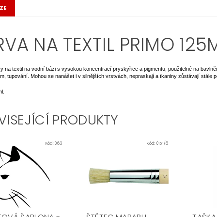
ZE
RVA NA TEXTIL PRIMO 12
vy na textil na vodní bázi s vysokou koncentrací pryskyřice a pigmentu, použitelné na bavlně
m, tupování. Mohou se nanášet i v silnějších vrstvách, nepraskají a tkaniny zůstávají stále 
l.
VISEJÍCÍ PRODUKTY
Kód:
063
Kód:
0151/6