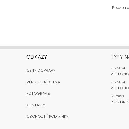
Pouze re
ODKAZY
TYPY N
25.2.2024
CENY DOPRAVY
VELIKON
VĚRNOSTNÍ SLEVA
25.2.2024
VELIKONO
FOTOGRAFIE
17.5.2023
PRÁZDNI
KONTAKTY
OBCHODNÍ PODMÍNKY