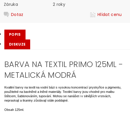
Záruka
2 roky
Dotaz
Hlídat cenu
POPIS
DISKUZE
BARVA NA TEXTIL PRIMO 125ML -
METALICKÁ MODRÁ
Kvalitní barvy na textil na vodní bázi s vysokou koncentrací pryskyřice a pigmentu,
použitelné na bavlněné a lněné materiály. Textilní barvy jsou vhodné pro malbu
štětcem, šablonováním, tupování. Mohou se nanášet i v silnějších vrstvách,
nepraskají a tkaniny zůstávají stále poddajné.
Obsah 125ml.