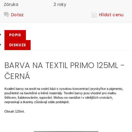
Záruka
2 roky
Dotaz
Hlídat cenu
POPIS
DISKUZE
BARVA NA TEXTIL PRIMO 125ML -
ČERNÁ
Kvalitní barvy na textil na vodní bázi s vysokou koncentrací pryskyřice a pigmentu,
použitelné na bavlněné a lněné materiály. Textilní barvy jsou vhodné pro malbu
štětcem, šablonováním, tupování. Mohou se nanášet i v silnějších vrstvách,
nepraskají a tkaniny zůstávají stále poddajné.
Obsah 125ml.