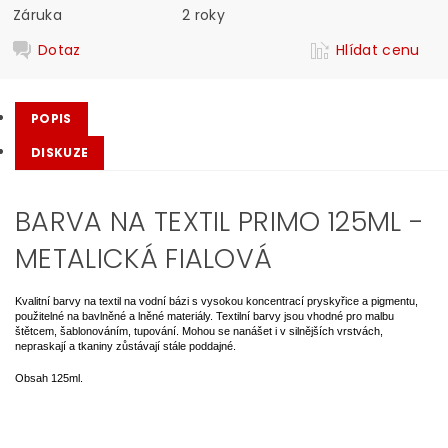
Záruka
2 roky
Dotaz
Hlídat cenu
POPIS
DISKUZE
BARVA NA TEXTIL PRIMO 125ML -
METALICKÁ FIALOVÁ
Kvalitní barvy na textil na vodní bázi s vysokou koncentrací pryskyřice a pigmentu,
použitelné na bavlněné a lněné materiály. Textilní barvy jsou vhodné pro malbu
štětcem, šablonováním, tupování. Mohou se nanášet i v silnějších vrstvách,
nepraskají a tkaniny zůstávají stále poddajné.
Obsah 125ml.