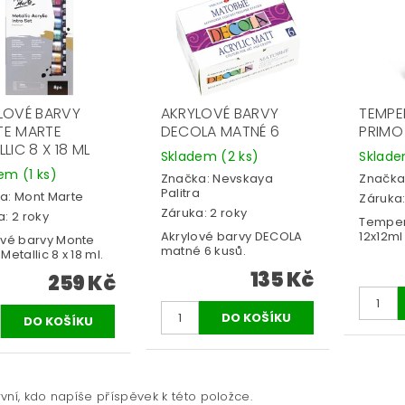
LOVÉ BARVY
AKRYLOVÉ BARVY
TEMPE
E MARTE
DECOLA MATNÉ 6
PRIMO 
LIC 8 X 18 ML
Skladem
(2 ks)
Sklad
dem
(1 ks)
Značka:
Nevskaya
Značka
Palitra
a:
Mont Marte
Záruka:
Záruka: 2 roky
: 2 roky
Temper
Akrylové barvy DECOLA
12x12ml 
ové barvy Monte
matné 6 kusů.
Metallic 8 x 18 ml.
135 Kč
259 Kč
vní, kdo napíše příspěvek k této položce.