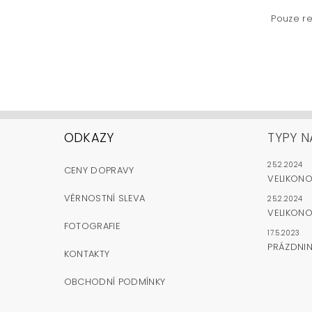
Pouze re
ODKAZY
TYPY N
25.2.2024
CENY DOPRAVY
VELIKON
VĚRNOSTNÍ SLEVA
25.2.2024
VELIKONO
FOTOGRAFIE
17.5.2023
PRÁZDNI
KONTAKTY
OBCHODNÍ PODMÍNKY