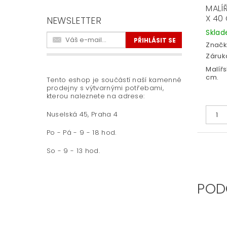
MALÍ
X 40
NEWSLETTER
Skla
Značk
Záruka
Malířs
cm.
Tento eshop je součástí naší kamenné
prodejny s výtvarnými potřebami,
kterou naleznete na adrese:
Nuselská 45, Praha 4
Po - Pá - 9 - 18 hod.
So - 9 - 13 hod.
POD