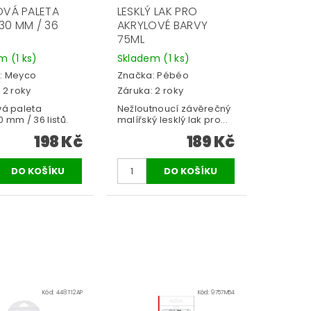
OVÁ PALETA
LESKLÝ LAK PRO
30 MM / 36
AKRYLOVÉ BARVY
75ML
em
(1 ks)
Skladem
(1 ks)
:
Meyco
Značka:
Pébéo
 2 roky
Záruka: 2 roky
vá paleta
Nežloutnoucí závěrečný
 mm / 36 listů.
malířský lesklý lak pro...
198 Kč
189 Kč
Kód:
448T12AP
Kód:
9757M54