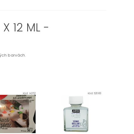
X 12 ML -
vých barvách.
Kód:
14262
Kód:
520100