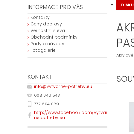
DISKU
INFORMACE PRO VÁS
Kontakty
AK
Ceny dopravy
Věrnostní sleva
Obchodní podmínky
PA
Rady a návody
Fotogalerie
Akrylové
KONTAKT
SOU
info
@
vytvarne-potreby.eu
608 046 543
777 604 089
http://www.facebook.com/vytvar
ne.potreby.eu