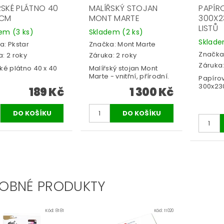
ŘSKÉ PLÁTNO 40
MALÍŘSKÝ STOJAN
PAPÍR
 CM
MONT MARTE
300X2
LISTŮ
dem
(3 ks)
Skladem
(2 ks)
Sklad
a:
Pkstar
Značka:
Mont Marte
Značka
: 2 roky
Záruka: 2 roky
Záruka:
ké plátno 40 x 40
Malířský stojan Mont
Marte - vnitřní, přírodní.
Papíro
300x230
189 Kč
1 300 Kč
OBNÉ PRODUKTY
Kód:
8181
Kód:
11020