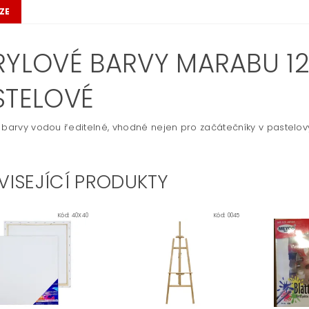
ZE
RYLOVÉ BARVY MARABU 12 
STELOVÉ
 barvy vodou ředitelné, vhodné nejen pro začátečníky v pastelo
VISEJÍCÍ PRODUKTY
Kód:
40X40
Kód:
0045