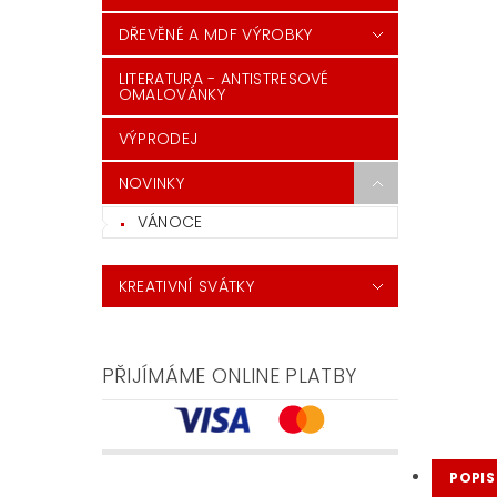
DŘEVĚNÉ A MDF VÝROBKY
LITERATURA - ANTISTRESOVÉ
OMALOVÁNKY
VÝPRODEJ
NOVINKY
VÁNOCE
KREATIVNÍ SVÁTKY
PŘIJÍMÁME ONLINE PLATBY
POPIS