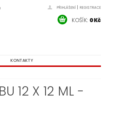
|
u
PŘIHLÁŠENÍ
REGISTRACE
KOŠÍK:
0 Kč
KONTAKTY
 12 X 12 ML -