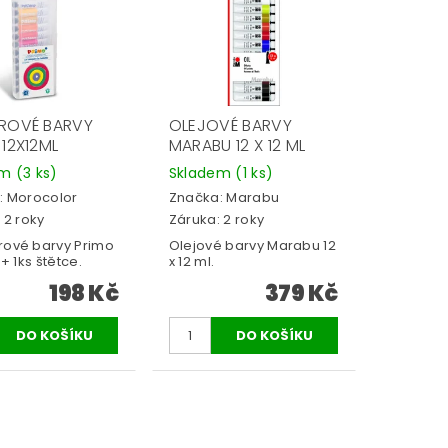
ROVÉ BARVY
OLEJOVÉ BARVY
12X12ML
MARABU 12 X 12 ML
em
(3 ks)
Skladem
(1 ks)
:
Morocolor
Značka:
Marabu
 2 roky
Záruka: 2 roky
ové barvy Primo
Olejové barvy Marabu 12
+ 1ks štětce.
x 12 ml.
198 Kč
379 Kč