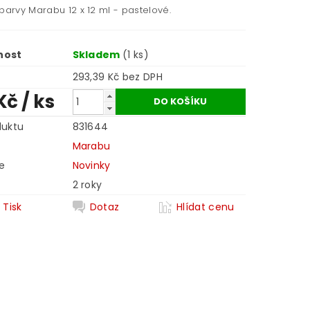
barvy Marabu 12 x 12 ml - pastelové.
nost
Skladem
(1 ks)
293,39 Kč bez DPH
Kč
/ ks
duktu
831644
Marabu
e
Novinky
2 roky
Tisk
Dotaz
Hlídat cenu