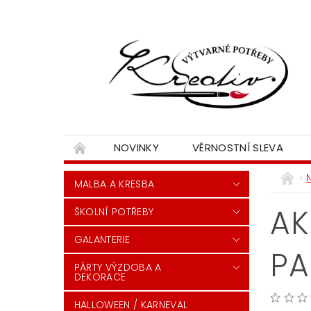
NOVINKY
VĚRNOSTNÍ SLEVA
MALBA A KRESBA
AK
ŠKOLNÍ POTŘEBY
GALANTERIE
PA
PÁRTY VÝZDOBA A
DEKORACE
HALLOWEEN / KARNEVAL