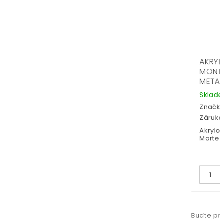
AKRY
MONT
METAL
Skla
Značk
Záruka
Akryl
Marte 
Buďte pr