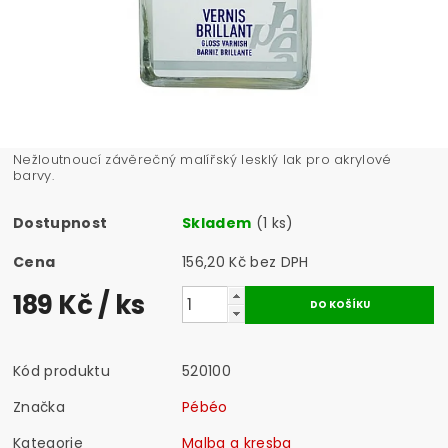
Nežloutnoucí závěrečný malířský lesklý lak pro akrylové
barvy.
Dostupnost
Skladem
(1 ks)
Cena
156,20 Kč bez DPH
189 Kč
/ ks
Kód produktu
520100
Značka
Pébéo
Kategorie
Malba a kresba