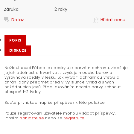
Záruka
2 roky
Dotaz
Hlídat cenu
POPIS
DISKUZE
Nežloutnoucí Pébeo lak poskytuje barvám ochranu, zlepšuje
jejich odolnost a trvanlivost, zvyšuje hloubku barev a
vyrovnává rozdíly v lesku. Lak vytvoří ochrannou vrstvu a
chrání daný předmět před vlivy slunce, vlhka a jiných
nežádoucích jevů. Před lakováním nechte barvy schnout
alespoň 1-2 týdny.
Buďte první, kdo napíše příspěvek k této položce.
Pouze registrovaní uživatelé mohou vkládat příspěvky.
Prosím
přihlaste se
nebo se
registrujte
.