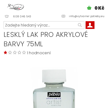
0 Kč
info@vytvarne-potreby.eu
608 046 543
LESKLÝ LAK PRO AKRYLOVÉ
BARVY 75ML
1 hodnocení