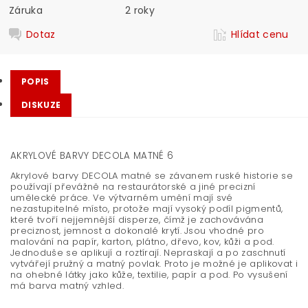
Záruka
2 roky
Dotaz
Hlídat cenu
POPIS
DISKUZE
AKRYLOVÉ BARVY DECOLA MATNÉ 6
Akrylové barvy DECOLA matné se závanem ruské historie se
používají převážně na restaurátorské a jiné precizní
umělecké práce. Ve výtvarném umění mají své
nezastupitelné místo, protože mají vysoký podíl pigmentů,
které tvoří nejjemnější disperze, čímž je zachovávána
preciznost, jemnost a dokonalé krytí. Jsou vhodné pro
malování na papír, karton, plátno, dřevo, kov, kůži a pod.
Jednoduše se aplikují a roztírají. Nepraskají a po zaschnutí
vytvářejí pružný a matný povlak. Proto je možné je aplikovat i
na ohebné látky jako kůže, textilie, papír a pod. Po vysušení
má barva matný vzhled.