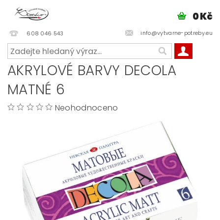
0 Kč
info@vytvarne-potreby.eu
608 046 543
AKRYLOVÉ BARVY DECOLA
MATNÉ 6
Neohodnoceno