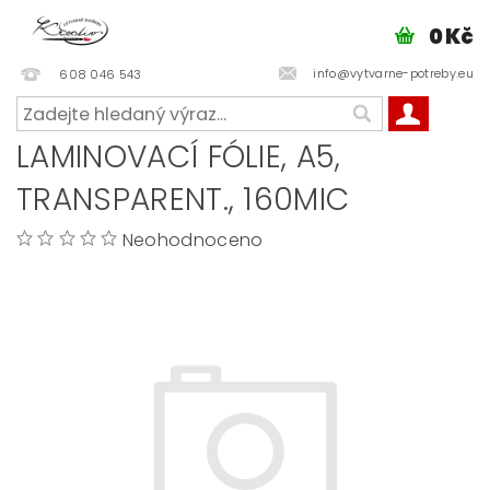
0 Kč
info@vytvarne-potreby.eu
608 046 543
LAMINOVACÍ FÓLIE, A5,
TRANSPARENT., 160MIC
Neohodnoceno