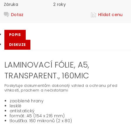
Záruka
2 roky
Dotaz
Hlídat cenu
POPIS
DISKUZE
LAMINOVACÍ FÓLIE, A5,
TRANSPARENT., 160MIC
Poskytuje dokumentům dokonalý vzhled a ochranu před
vlhkostí, prachem a nečistotami
zaoblené hrany
lesklé
antistatický
formát: A5 (154 x 216 mm)
tloušťka: 160 mikronů (2 x 80)