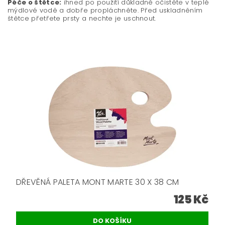
Péče o štětce:
ihned po použití důkladně očistěte v teplé
mýdlové vodě a dobře propláchněte. Před uskladněním
štětce přetřete prsty a nechte je uschnout.
DŘEVĚNÁ PALETA MONT MARTE 30 X 38 CM
125 Kč