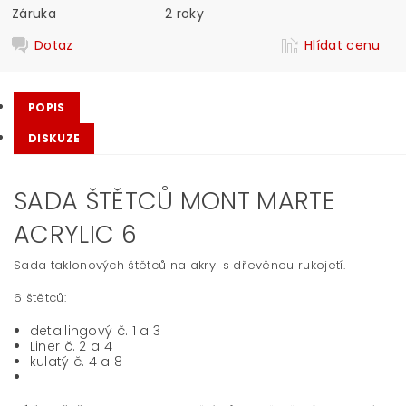
Záruka
2 roky
Dotaz
Hlídat cenu
POPIS
DISKUZE
SADA ŠTĚTCŮ MONT MARTE
ACRYLIC 6
Sada taklonových štětců na akryl s dřevěnou rukojetí.
6 štětců:
detailingový č. 1 a 3
Liner č. 2 a 4
kulatý č. 4 a 8