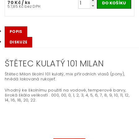
70 Kč
/ ks
57,85 Kč bez DPH
POPIS
DISKUZE
ŠTĚTEC KULATÝ 101 MILAN
Štětec Milan školní 101 kulatý, mix přírodních vlasů (pony),
hnědá lakovaná rukojeť.
Vhodný ke školnímu použití na vodové, temperové barvy,
široká škála velikostí . 000, 00, 0, 1, 2, 3, 4, 5, 6, 7, 8, 9, 10, 11, 12,
14, 16, 18, 20, 22.