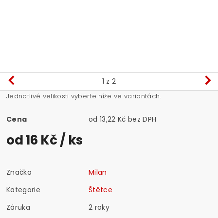
1
z 2
Jednotlivé velikosti vyberte níže ve variantách.
Cena
od 13,22 Kč bez DPH
od 16 Kč
/ ks
Značka
Milan
Kategorie
Štětce
Záruka
2 roky