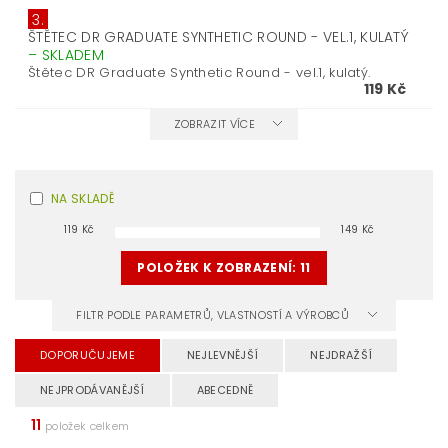
3.
ŠTĚTEC DR GRADUATE SYNTHETIC ROUND - VEL.1, KULATÝ
–
SKLADEM
Štětec DR Graduate Synthetic Round - vel.1, kulatý.
119 Kč
ZOBRAZIT VÍCE
NA SKLADĚ
119
Kč
149
Kč
POLOŽEK K ZOBRAZENÍ:
11
FILTR PODLE PARAMETRŮ, VLASTNOSTÍ A VÝROBCŮ
DOPORUČUJEME
NEJLEVNĚJŠÍ
NEJDRAŽŠÍ
NEJPRODÁVANĚJŠÍ
ABECEDNĚ
11
položek celkem