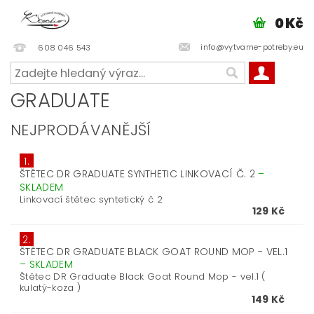
0 Kč
info@vytvarne-potreby.eu
608 046 543
GRADUATE
NEJPRODÁVANĚJŠÍ
1.
ŠTĚTEC DR GRADUATE SYNTHETIC LINKOVACÍ Č. 2
–
SKLADEM
Linkovací štětec syntetický č 2
129 Kč
2.
ŠTĚTEC DR GRADUATE BLACK GOAT ROUND MOP - VEL.1
–
SKLADEM
Štětec DR Graduate Black Goat Round Mop - vel.1 (
kulatý-koza )
149 Kč