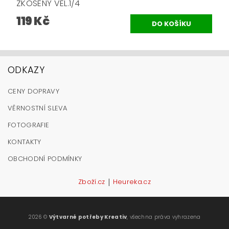
ZKOSENÝ VEL.1/4
119 Kč
ODKAZY
CENY DOPRAVY
VĚRNOSTNÍ SLEVA
FOTOGRAFIE
KONTAKTY
OBCHODNÍ PODMÍNKY
|
Zboží.cz
Heureka.cz
2026 ©
Výtvarné potřeby Kreativ
, všechna práva vyhrazena