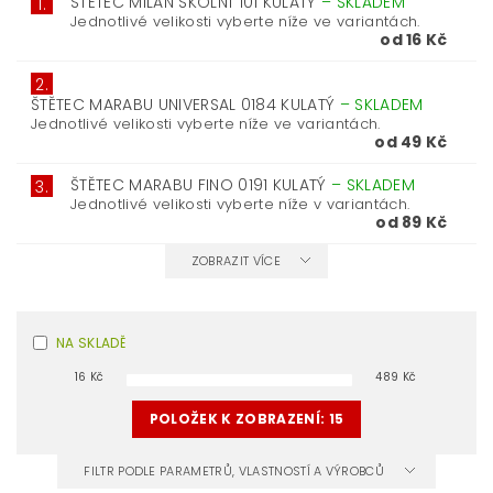
ŠTĚTEC MILAN ŠKOLNÍ 101 KULATÝ
–
SKLADEM
1.
Jednotlivé velikosti vyberte níže ve variantách.
od 16 Kč
2.
ŠTĚTEC MARABU UNIVERSAL 0184 KULATÝ
–
SKLADEM
Jednotlivé velikosti vyberte níže ve variantách.
od 49 Kč
ŠTĚTEC MARABU FINO 0191 KULATÝ
–
SKLADEM
3.
Jednotlivé velikosti vyberte níže v variantách.
od 89 Kč
ZOBRAZIT VÍCE
NA SKLADĚ
16
Kč
489
Kč
POLOŽEK K ZOBRAZENÍ:
15
FILTR PODLE PARAMETRŮ, VLASTNOSTÍ A VÝROBCŮ