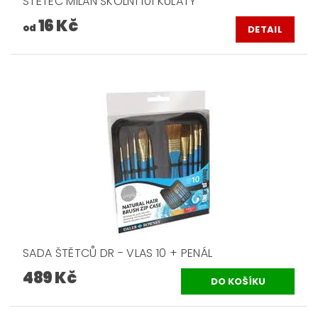
ŠTĚTEC MILAN ŠKOLNÍ 101 KULATÝ
16 Kč
od
DETAIL
SADA ŠTĚTCŮ DR - VLAS 10 + PENÁL
489 Kč