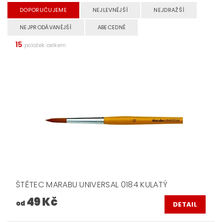
DOPORUČUJEME
NEJLEVNĚJŠÍ
NEJDRAŽŠÍ
NEJPRODÁVANĚJŠÍ
ABECEDNĚ
15
položek celkem
ŠTĚTEC MARABU UNIVERSAL 0184 KULATÝ
49 Kč
od
DETAIL