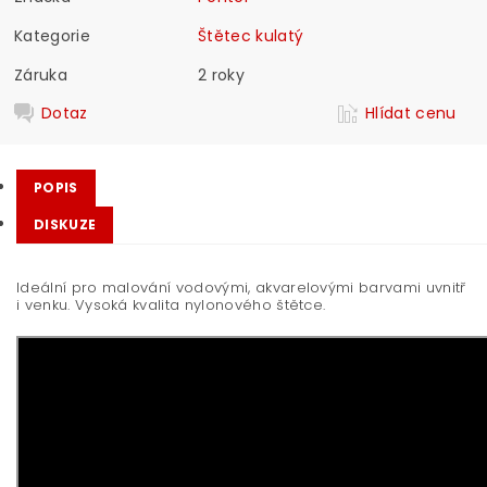
Kategorie
Štětec kulatý
Záruka
2 roky
Dotaz
Hlídat cenu
POPIS
DISKUZE
Ideální pro malování vodovými, akvarelovými barvami uvnitř
i venku. Vysoká kvalita nylonového štětce.