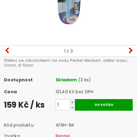
1
z 3
Štětec se zásobníkem na vodu Pentel Medium. délka vlasu:
12mm, ∅ 5mm
Dostupnost
Skladem
(3 ks)
Cena
131,40 Kč bez DPH
159 Kč
/ ks
Kód produktu
XFRH-1M
Značka
Pentel