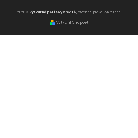
2026 ©
Výtvarné potřeby Kreativ
, všechna práva vyhrazena
Vytvořil Shoptet