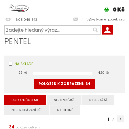
0 Kč
info@vytvarne-potreby.eu
608 046 543
PENTEL
NA SKLADĚ
29
Kč
420
Kč
POLOŽEK K ZOBRAZENÍ:
34
DOPORUČUJEME
NEJLEVNĚJŠÍ
NEJDRAŽŠÍ
NEJPRODÁVANĚJŠÍ
ABECEDNĚ
1
2
34
položek celkem