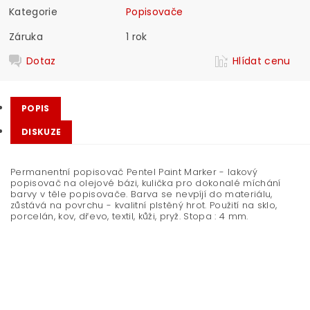
Kategorie
Popisovače
Záruka
1 rok
Dotaz
Hlídat cenu
POPIS
DISKUZE
Permanentní popisovač Pentel Paint Marker - lakový
popisovač na olejové bázi, kulička pro dokonalé míchání
barvy v těle popisovače. Barva se nevpíjí do materiálu,
zůstává na povrchu - kvalitní plstěný hrot. Použití na sklo,
porcelán, kov, dřevo, textil, kůži, pryž. Stopa : 4 mm.