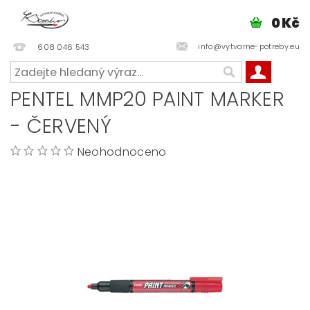
0 Kč
info@vytvarne-potreby.eu
608 046 543
PENTEL MMP20 PAINT MARKER
- ČERVENÝ
Neohodnoceno