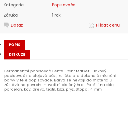
Kategorie
Popisovače
Záruka
1 rok
Dotaz
Hlídat cenu
POPIS
DISKUZE
Permanentní popisovač Pentel Paint Marker - lakový
popisovač na olejové bázi, kulička pro dokonalé míchání
barvy v těle popisovače. Barva se nevpíjí do materiálu,
zůstává na povrchu - kvalitní plstěný hrot. Použití na sklo,
porcelán, kov, dřevo, textil, kůži, pryž. Stopa : 4 mm.