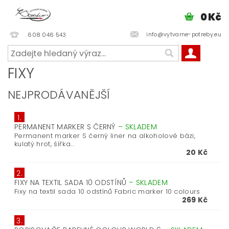
0 Kč
info@vytvarne-potreby.eu
608 046 543
FIXY
NEJPRODÁVANĚJŠÍ
1.
PERMANENT MARKER S ČERNÝ
–
SKLADEM
Permanent marker S černý liner na alkoholové bázi,
kulatý hrot, šířka...
20 Kč
2.
FIXY NA TEXTIL SADA 10 ODSTÍNŮ
–
SKLADEM
Fixy na textil sada 10 odstínů Fabric marker 10 colours
269 Kč
3.