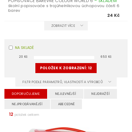
POPISOVAČE BAREVNÉ COLOUR WORLD 6
–
SKLADEM
školní popisovače s trojúhelníkovou úchopovou částí 6
barev
24 Kč
ZOBRAZIT VÍCE
NA SKLADĚ
20
Kč
650
Kč
POLOŽEK K ZOBRAZENÍ:
12
FILTR PODLE PARAMETRŮ, VLASTNOSTÍ A VÝROBCŮ
DOPORUČUJEME
NEJLEVNĚJŠÍ
NEJDRAŽŠÍ
NEJPRODÁVANĚJŠÍ
ABECEDNĚ
12
položek celkem