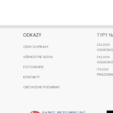
ODKAZY
TYPY N
25.2.2024
CENY DOPRAVY
VELIKON
VĚRNOSTNÍ SLEVA
25.2.2024
VELIKONO
FOTOGRAFIE
17.5.2023
PRÁZDNI
KONTAKTY
OBCHODNÍ PODMÍNKY