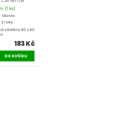
 CM NATUR
em
(1 ks)
:
Glorex
 2 roky
á zástěra 60 x 90
r.
183 Kč