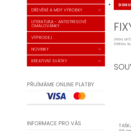
DISKU
DŘEVĚNÉ A MDF VÝROBKY
LITERATURA - ANTISTRESOVÉ
FIX
OMALOVÁNKY
VÝPRODEJ
Jsou urč
čistou s
NOVINKY
KREATIVNÍ SVÁTKY
SOU
PŘIJÍMÁME ONLINE PLATBY
INFORMACE PRO VÁS
TAŠK