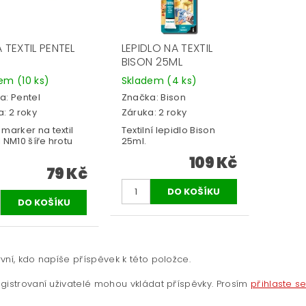
A TEXTIL PENTEL
LEPIDLO NA TEXTIL
BISON 25ML
dem
(10 ks)
Skladem
(4 ks)
a:
Pentel
Značka:
Bison
: 2 roky
Záruka: 2 roky
marker na textil
Textilní lepidlo Bison
 NM10 šíře hrotu
25ml.
109 Kč
79 Kč
vní, kdo napíše příspěvek k této položce.
gistrovaní uživatelé mohou vkládat příspěvky. Prosím
přihlaste s