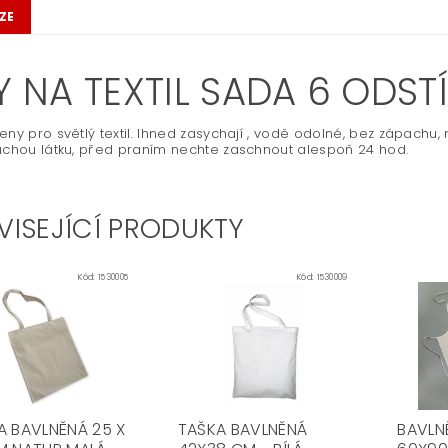
ZE
Y NA TEXTIL SADA 6 ODST
eny pro světlý textil. Ihned zasychají , vodě odolné, bez zápachu, 
uchou látku, před praním nechte zaschnout alespoň 24 hod.
VISEJÍCÍ PRODUKTY
Kód:
1530005
Kód:
1530009
A BAVLNĚNÁ 25 X
TAŠKA BAVLNĚNÁ
BAVLN