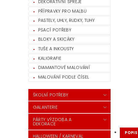
DEKORATIVNÍ SPREJE
PŘÍPRAVKY PRO MALBU
PASTELY, UHLY, RUDKY, TUHY
PSACÍ POTŘEBY
BLOKY A SKICÁKY
TUŠE A INKOUSTY
KALIGRAFIE
DIAMANTOVÉ MALOVÁNÍ
MALOVÁNÍ PODLE ČÍSEL
ŠKOLNÍ POTŘEBY
GALANTERIE
PÁRTY VÝZDOBA A
DEKORACE
POPIS
HALLOWEEN / KARNEVAL