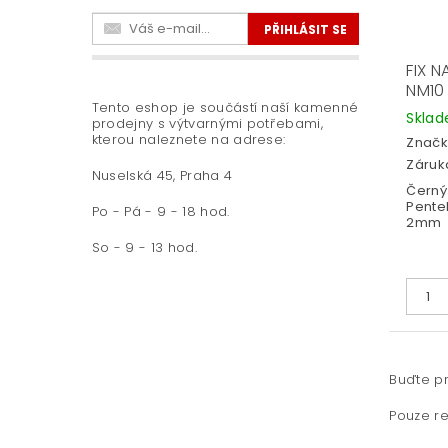
FIX N
NM10
Tento eshop je součástí naší kamenné
Skla
prodejny s výtvarnými potřebami,
kterou naleznete na adrese:
Značk
Záruka
Nuselská 45, Praha 4
Černý 
Pentel
Po - Pá - 9 - 18 hod.
2mm
So - 9 - 13 hod.
Buďte pr
Pouze re