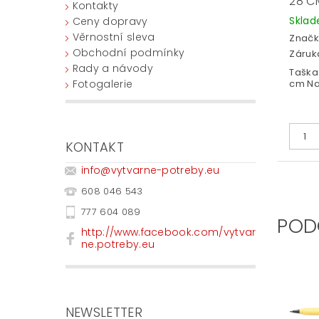
28 C
Kontakty
Skla
Ceny dopravy
Věrnostní sleva
Značk
Obchodní podmínky
Záruka
Rady a návody
Taška
Fotogalerie
cm Na
KONTAKT
info
@
vytvarne-potreby.eu
608 046 543
777 604 089
POD
http://www.facebook.com/vytvar
ne.potreby.eu
NEWSLETTER