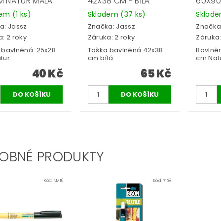
M NATUR MALÁ
42X38 CM - BÍLÁ
60X90
dem
(1 ks)
Skladem
(37 ks)
Sklad
a:
Jassz
Značka:
Jassz
Značka
: 2 roky
Záruka: 2 roky
Záruka:
 bavlněná 25x28
Taška bavlněná 42x38
Bavlněn
tur.
cm bílá.
cm Natu
40 Kč
65 Kč
OBNÉ PRODUKTY
Kód:
NM10
Kód:
7158