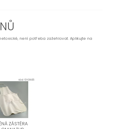
ÍNŮ
netoxické, není potřeba zažehlovat. Aplikujte na
Kód:
67101506
ĚNÁ ZÁSTĚRA