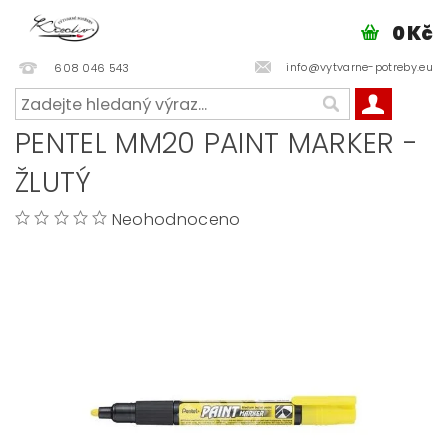
0 Kč
info@vytvarne-potreby.eu
608 046 543
PENTEL MM20 PAINT MARKER -
ŽLUTÝ
Neohodnoceno