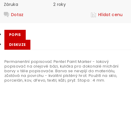
Záruka
2 roky
Dotaz
Hlídat cenu
POPIS
DISKUZE
Permanentní popisovač Pentel Paint Marker - lakový
popisovač na olejové bázi, kulička pro dokonalé míchání
barvy v těle popisovače. Barva se nevpíjí do materiálu,
zůstává na povrchu - kvalitní plstěný hrot. Použití na sklo,
porcelán, kov, dřevo, textil, kůži, pryž. Stopa : 4 mm.