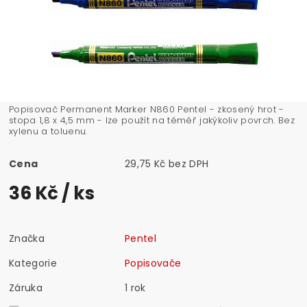
Popisovač Permanent Marker N860 Pentel - zkosený hrot -
stopa 1,8 x 4,5 mm - lze použít na téměř jakýkoliv povrch. Bez
xylenu a toluenu.
Cena
29,75 Kč bez DPH
36 Kč
/ ks
Značka
Pentel
Kategorie
Popisovače
Záruka
1 rok