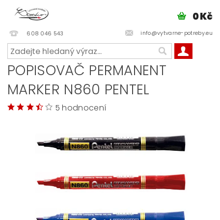
0 Kč
info@vytvarne-potreby.eu
608 046 543
POPISOVAČ PERMANENT
MARKER N860 PENTEL
5 hodnocení